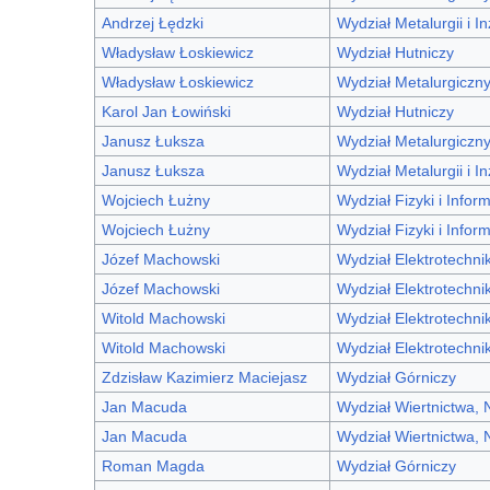
Andrzej Łędzki
Wydział Metalurgii i In
Władysław Łoskiewicz
Wydział Hutniczy
Władysław Łoskiewicz
Wydział Metalurgiczn
Karol Jan Łowiński
Wydział Hutniczy
Janusz Łuksza
Wydział Metalurgiczn
Janusz Łuksza
Wydział Metalurgii i In
Wojciech Łużny
Wydział Fizyki i Infor
Wojciech Łużny
Wydział Fizyki i Infor
Józef Machowski
Wydział Elektrotechniki
Józef Machowski
Wydział Elektrotechniki
Witold Machowski
Wydział Elektrotechniki
Witold Machowski
Wydział Elektrotechniki
Zdzisław Kazimierz Maciejasz
Wydział Górniczy
Jan Macuda
Wydział Wiertnictwa, 
Jan Macuda
Wydział Wiertnictwa, 
Roman Magda
Wydział Górniczy