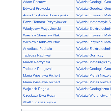
Adam Postawa
Wydział Geologii, Geo
Edward Preweda
Wydział Geodezji Górni
Anna Przybyłek-Boraczyńska
Wydział Inżynierii Mat
Paweł Tomasz Przybyłowicz
Wydział Matematyki S
Władysław Przybyłowski
Wydział Elektrotechnik
Wiesław Stanisław Ptak
Wydział Inżynierii Mat
Wiesław Stanisław Ptak
Wydział Inżynierii Mat
Arkadiusz Puchała
Wydział Elektrotechnik
Tadeusz Rachwał
Wydział Górniczy
Marek Raczyński
Wydział Metalurgiczn
Tadeusz Ratajczak
Wydział Geologii, Geo
Maria Wiesława Richert
Wydział Metali Nieżel
Maria Wiesława Richert
Wydział Metali Nieżel
Wojciech Rogala
Wydział Geologiczno-
Czesława Ewa Ropa
Wydział Wiertnictwa, 
&hellip; dalsze wyniki