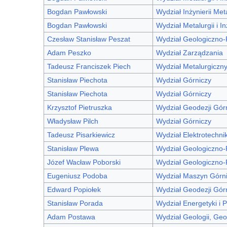
Bogdan Pawłowski
Wydział Inżynierii Met
Bogdan Pawłowski
Wydział Metalurgii i In
Czesław Stanisław Peszat
Wydział Geologiczno
Adam Peszko
Wydział Zarządzania
Tadeusz Franciszek Piech
Wydział Metalurgiczn
Stanisław Piechota
Wydział Górniczy
Stanisław Piechota
Wydział Górniczy
Krzysztof Pietruszka
Wydział Geodezji Górni
Władysław Pilch
Wydział Górniczy
Tadeusz Pisarkiewicz
Wydział Elektrotechniki
Stanisław Plewa
Wydział Geologiczno
Józef Wacław Poborski
Wydział Geologiczno
Eugeniusz Podoba
Wydział Maszyn Górni
Edward Popiołek
Wydział Geodezji Górn
Stanisław Porada
Wydział Energetyki i P
Adam Postawa
Wydział Geologii, Geo