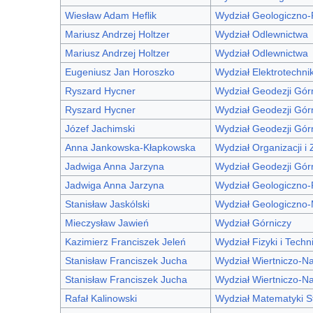
Wiesław Adam Heflik
Wydział Geologiczno
Mariusz Andrzej Holtzer
Wydział Odlewnictwa
Mariusz Andrzej Holtzer
Wydział Odlewnictwa
Eugeniusz Jan Horoszko
Wydział Elektrotechnik
Ryszard Hycner
Wydział Geodezji Górni
Ryszard Hycner
Wydział Geodezji Górni
Józef Jachimski
Wydział Geodezji Górni
Anna Jankowska-Kłapkowska
Wydział Organizacji 
Jadwiga Anna Jarzyna
Wydział Geodezji Górni
Jadwiga Anna Jarzyna
Wydział Geologiczno
Stanisław Jaskólski
Wydział Geologiczno-
Mieczysław Jawień
Wydział Górniczy
Kazimierz Franciszek Jeleń
Wydział Fizyki i Techn
Stanisław Franciszek Jucha
Wydział Wiertniczo-N
Stanisław Franciszek Jucha
Wydział Wiertniczo-N
Rafał Kalinowski
Wydział Matematyki S