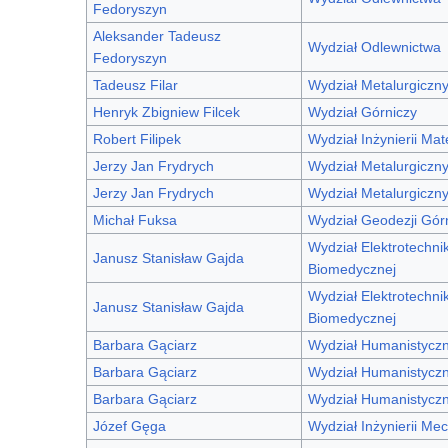
Fedoryszyn
Aleksander Tadeusz
Wydział Odlewnictwa
Fedoryszyn
Tadeusz Filar
Wydział Metalurgiczn
Henryk Zbigniew Filcek
Wydział Górniczy
Robert Filipek
Wydział Inżynierii Mat
Jerzy Jan Frydrych
Wydział Metalurgiczn
Jerzy Jan Frydrych
Wydział Metalurgiczn
Michał Fuksa
Wydział Geodezji Górn
Wydział Elektrotechniki
Janusz Stanisław Gajda
Biomedycznej
Wydział Elektrotechniki
Janusz Stanisław Gajda
Biomedycznej
Barbara Gąciarz
Wydział Humanistycz
Barbara Gąciarz
Wydział Humanistycz
Barbara Gąciarz
Wydział Humanistycz
Józef Gęga
Wydział Inżynierii Mec