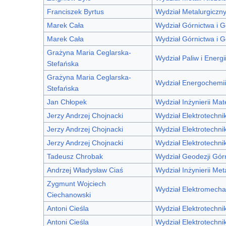
Franciszek Byrtus
Wydział Metalurgiczn
Marek Cała
Wydział Górnictwa i Ge
Marek Cała
Wydział Górnictwa i Ge
Grażyna Maria Ceglarska-
Wydział Paliw i Energi
Stefańska
Grażyna Maria Ceglarska-
Wydział Energochemii
Stefańska
Jan Chłopek
Wydział Inżynierii Mat
Jerzy Andrzej Chojnacki
Wydział Elektrotechniki
Jerzy Andrzej Chojnacki
Wydział Elektrotechniki
Jerzy Andrzej Chojnacki
Wydział Elektrotechniki
Tadeusz Chrobak
Wydział Geodezji Górni
Andrzej Władysław Ciaś
Wydział Inżynierii Met
Zygmunt Wojciech
Wydział Elektromecha
Ciechanowski
Antoni Cieśla
Wydział Elektrotechniki
Antoni Cieśla
Wydział Elektrotechniki