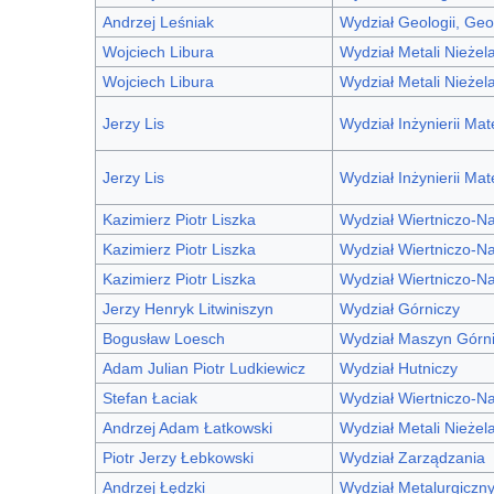
Andrzej Leśniak
Wydział Geologii, Geo
Wojciech Libura
Wydział Metali Nieżel
Wojciech Libura
Wydział Metali Nieżel
Jerzy Lis
Wydział Inżynierii Mat
Jerzy Lis
Wydział Inżynierii Mat
Kazimierz Piotr Liszka
Wydział Wiertniczo-N
Kazimierz Piotr Liszka
Wydział Wiertniczo-N
Kazimierz Piotr Liszka
Wydział Wiertniczo-N
Jerzy Henryk Litwiniszyn
Wydział Górniczy
Bogusław Loesch
Wydział Maszyn Górni
Adam Julian Piotr Ludkiewicz
Wydział Hutniczy
Stefan Łaciak
Wydział Wiertniczo-N
Andrzej Adam Łatkowski
Wydział Metali Nieżel
Piotr Jerzy Łebkowski
Wydział Zarządzania
Andrzej Łędzki
Wydział Metalurgiczn