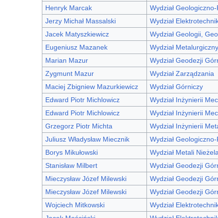
Henryk Marcak
Wydział Geologiczno
Jerzy Michał Massalski
Wydział Elektrotechnik
Jacek Matyszkiewicz
Wydział Geologii, Geo
Eugeniusz Mazanek
Wydział Metalurgiczn
Marian Mazur
Wydział Geodezji Górni
Zygmunt Mazur
Wydział Zarządzania
Maciej Zbigniew Mazurkiewicz
Wydział Górniczy
Edward Piotr Michlowicz
Wydział Inżynierii Mec
Edward Piotr Michlowicz
Wydział Inżynierii Mec
Grzegorz Piotr Michta
Wydział Inżynierii Met
Juliusz Władysław Miecznik
Wydział Geologiczno
Borys Mikułowski
Wydział Metali Nieżel
Stanisław Milbert
Wydział Geodezji Górn
Mieczysław Józef Milewski
Wydział Geodezji Górn
Mieczysław Józef Milewski
Wydział Geodezji Górn
Wojciech Mitkowski
Wydział Elektrotechniki
Jacek Mościński
Wydział Elektrotechniki