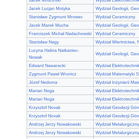
Jacek Lucjan Motyka
Wydział Geologii, Geo
Stanisław Zygmunt Mrowec
Wydział Ceramiczny
Jacek Marek Mucha
Wydział Geologii, Geo
Franciszek Michał Nadachowski
Wydział Ceramiczny
Stanisław Nagy
Wydział Wiertnictwa, 
Lucyna Halina Natkaniec-
Wydział Geologii, Geo
Nowak
Edward Nawarecki
Wydział Elektrotechniki
Zygmunt Paweł Wronicz
Wydział Matematyki S
Józef Nedoma
Wydział Inżynierii Mat
Marian Noga
Wydział Elektrotechniki
Marian Noga
Wydział Elektrotechniki
Krzysztof Novak
Wydział Geodezji Górn
Krzysztof Novak
Wydział Geodezji Górn
Andrzej Jerzy Nowakowski
Wydział Metalurgiczn
Andrzej Jerzy Nowakowski
Wydział Metalurgiczn