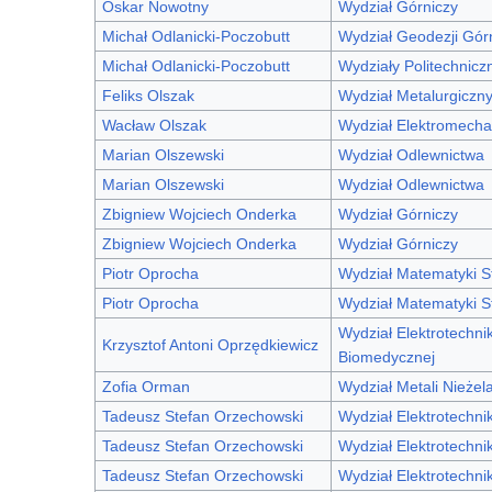
Oskar Nowotny
Wydział Górniczy
Michał Odlanicki-Poczobutt
Wydział Geodezji Górn
Michał Odlanicki-Poczobutt
Wydziały Politechniczn
Feliks Olszak
Wydział Metalurgiczn
Wacław Olszak
Wydział Elektromecha
Marian Olszewski
Wydział Odlewnictwa
Marian Olszewski
Wydział Odlewnictwa
Zbigniew Wojciech Onderka
Wydział Górniczy
Zbigniew Wojciech Onderka
Wydział Górniczy
Piotr Oprocha
Wydział Matematyki S
Piotr Oprocha
Wydział Matematyki S
Wydział Elektrotechniki
Krzysztof Antoni Oprzędkiewicz
Biomedycznej
Zofia Orman
Wydział Metali Nieżel
Tadeusz Stefan Orzechowski
Wydział Elektrotechniki
Tadeusz Stefan Orzechowski
Wydział Elektrotechniki
Tadeusz Stefan Orzechowski
Wydział Elektrotechniki