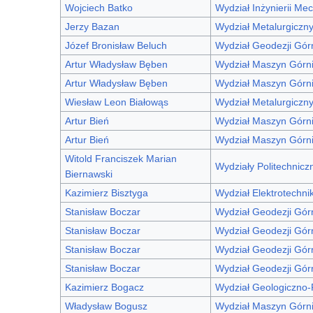
Wojciech Batko
Wydział Inżynierii Mec
Jerzy Bazan
Wydział Metalurgiczn
Józef Bronisław Beluch
Wydział Geodezji Górni
Artur Władysław Bęben
Wydział Maszyn Górni
Artur Władysław Bęben
Wydział Maszyn Górni
Wiesław Leon Białowąs
Wydział Metalurgiczn
Artur Bień
Wydział Maszyn Górni
Artur Bień
Wydział Maszyn Górni
Witold Franciszek Marian
Wydziały Politechnicz
Biernawski
Kazimierz Bisztyga
Wydział Elektrotechnik
Stanisław Boczar
Wydział Geodezji Górn
Stanisław Boczar
Wydział Geodezji Górn
Stanisław Boczar
Wydział Geodezji Górn
Stanisław Boczar
Wydział Geodezji Górn
Kazimierz Bogacz
Wydział Geologiczno
Władysław Bogusz
Wydział Maszyn Górni