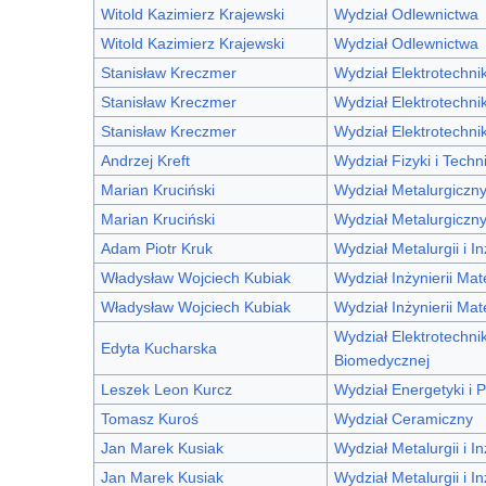
Witold Kazimierz Krajewski
Wydział Odlewnictwa
Witold Kazimierz Krajewski
Wydział Odlewnictwa
Stanisław Kreczmer
Wydział Elektrotechniki
Stanisław Kreczmer
Wydział Elektrotechnik
Stanisław Kreczmer
Wydział Elektrotechniki
Andrzej Kreft
Wydział Fizyki i Techn
Marian Kruciński
Wydział Metalurgiczn
Marian Kruciński
Wydział Metalurgiczn
Adam Piotr Kruk
Wydział Metalurgii i In
Władysław Wojciech Kubiak
Wydział Inżynierii Mat
Władysław Wojciech Kubiak
Wydział Inżynierii Mat
Wydział Elektrotechniki
Edyta Kucharska
Biomedycznej
Leszek Leon Kurcz
Wydział Energetyki i P
Tomasz Kuroś
Wydział Ceramiczny
Jan Marek Kusiak
Wydział Metalurgii i In
Jan Marek Kusiak
Wydział Metalurgii i In