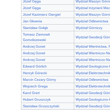
Józef Gęga
Wydział Maszyn Górni
Józef Gęga
Wydział Inżynierii Mec
Józef Kazimierz Giergiel
Wydział Maszyn Górni
Jan Głownia
Wydział Odlewnictwa
Stanisław Gołąb
Wydział Górniczy
Tomasz Ziemowit
Wydział Geodezji Górn
Gomoliszewski
Andrzej Gonet
Wydział Wiertnictwa, 
Andrzej Gonet
Wydział Wiertniczo-N
Andrzej Gonet
Wydział Wiertniczo-N
Edward Görlich
Wydział Geologiczno
Henryk Górecki
Wydział Elektrotechnik
Marcin Cezary Górny
Wydział Odlewnictwa
Wojciech Grega
Wydział Elektrotechniki
Karol Greń
Wydział Geodezji Górn
Hubert Gruszczyk
Wydział Geologiczno
Stanisław Gruszczyński
Wydział Geodezji Górni