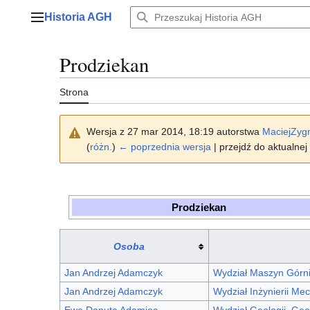
Przejdź
Historia AGH
do
Menu główne
zawartości
Prodziekan
Strona
Wersja z 27 mar 2014, 18:19 autorstwa
MaciejZyg
(
różn.
)
← poprzednia wersja
| przejdź do aktualnej
Prodziekan
Osoba
Jan Andrzej Adamczyk
Wydział Maszyn Górni
Jan Andrzej Adamczyk
Wydział Inżynierii Mec
Ewa Danuta Adamiec
Wydział Geologii, Geo