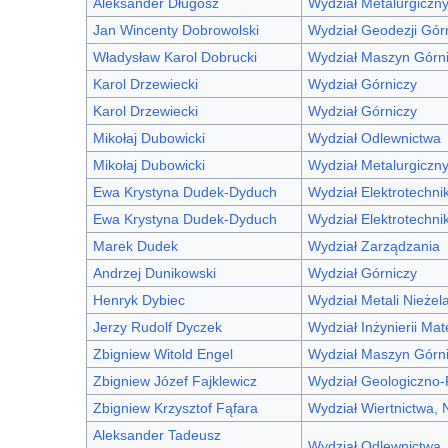
Aleksander Długosz
Wydział Metalurgiczn
Jan Wincenty Dobrowolski
Wydział Geodezji Górn
Władysław Karol Dobrucki
Wydział Maszyn Górni
Karol Drzewiecki
Wydział Górniczy
Karol Drzewiecki
Wydział Górniczy
Mikołaj Dubowicki
Wydział Odlewnictwa
Mikołaj Dubowicki
Wydział Metalurgiczn
Ewa Krystyna Dudek-Dyduch
Wydział Elektrotechniki
Ewa Krystyna Dudek-Dyduch
Wydział Elektrotechniki
Marek Dudek
Wydział Zarządzania
Andrzej Dunikowski
Wydział Górniczy
Henryk Dybiec
Wydział Metali Nieżel
Jerzy Rudolf Dyczek
Wydział Inżynierii Mat
Zbigniew Witold Engel
Wydział Maszyn Górni
Zbigniew Józef Fajklewicz
Wydział Geologiczno
Zbigniew Krzysztof Fąfara
Wydział Wiertnictwa, 
Aleksander Tadeusz
Wydział Odlewnictwa