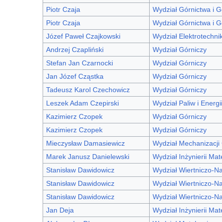
Piotr Czaja
Wydział Górnictwa i Ge
Piotr Czaja
Wydział Górnictwa i Ge
Józef Paweł Czajkowski
Wydział Elektrotechniki
Andrzej Czapliński
Wydział Górniczy
Stefan Jan Czarnocki
Wydział Górniczy
Jan Józef Cząstka
Wydział Górniczy
Tadeusz Karol Czechowicz
Wydział Górniczy
Leszek Adam Czepirski
Wydział Paliw i Energi
Kazimierz Czopek
Wydział Górniczy
Kazimierz Czopek
Wydział Górniczy
Mieczysław Damasiewicz
Wydział Mechanizacji 
Marek Janusz Danielewski
Wydział Inżynierii Mat
Stanisław Dawidowicz
Wydział Wiertniczo-N
Stanisław Dawidowicz
Wydział Wiertniczo-N
Stanisław Dawidowicz
Wydział Wiertniczo-N
Jan Deja
Wydział Inżynierii Mat