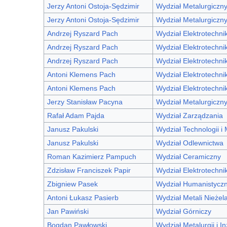
Jerzy Antoni Ostoja-Sędzimir
Wydział Metalurgiczn
Jerzy Antoni Ostoja-Sędzimir
Wydział Metalurgiczn
Andrzej Ryszard Pach
Wydział Elektrotechniki
Andrzej Ryszard Pach
Wydział Elektrotechniki
Andrzej Ryszard Pach
Wydział Elektrotechniki
Antoni Klemens Pach
Wydział Elektrotechnik
Antoni Klemens Pach
Wydział Elektrotechniki
Jerzy Stanisław Pacyna
Wydział Metalurgiczn
Rafał Adam Pajda
Wydział Zarządzania
Janusz Pakulski
Wydział Technologii i
Janusz Pakulski
Wydział Odlewnictwa
Roman Kazimierz Pampuch
Wydział Ceramiczny
Zdzisław Franciszek Papir
Wydział Elektrotechniki
Zbigniew Pasek
Wydział Humanistycz
Antoni Łukasz Pasierb
Wydział Metali Nieżel
Jan Pawiński
Wydział Górniczy
Bogdan Pawłowski
Wydział Metalurgii i In