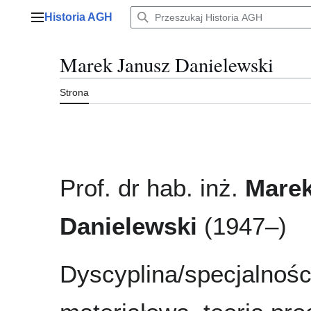
Przejdź
Historia AGH
do
Menu główne
zawartości
Marek Janusz Danielewski
Strona
Prof. dr hab. inż.
Marek
Danielewski
(1947–)
Dyscyplina/specjalności