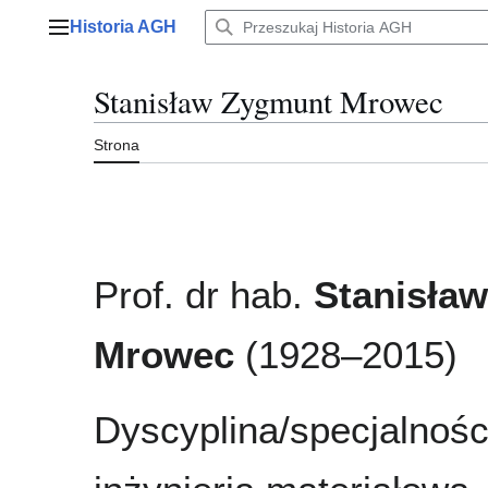
Przejdź
Historia AGH
do
Menu główne
zawartości
Stanisław Zygmunt Mrowec
Strona
Prof. dr hab.
Stanisła
Mrowec
(1928–2015)
Dyscyplina/specjalnośc