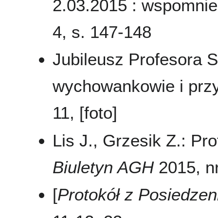
2.03.2015 : wspomnie
4, s. 147-148
Jubileusz Profesora 
wychowankowie i przy
11, [foto]
Lis J., Grzesik Z.: P
Biuletyn AGH
2015, nr
[
Protokół z Posiedze