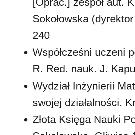
[Oprac.] zespół aut. K
Sokołowska (dyrektor 
240
Współcześni uczeni pol
R. Red. nauk. J. Kapu
Wydział Inżynierii Ma
swojej działalności. K
Złota Księga Nauki Po