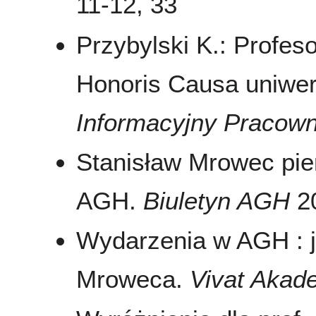
11-12, 33
Przybylski K.: Profe
Honoris Causa uniwer
Informacyjny Pracow
Stanisław Mrowec p
AGH.
Biuletyn AGH
20
Wydarzenia w AGH : j
Mroweca.
Vivat Akad