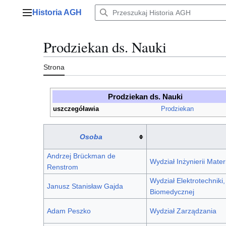
Przejdź
Historia AGH
do
Menu główne
zawartości
Prodziekan ds. Nauki
Strona
Prodziekan ds. Nauki
uszczegóławia
Prodziekan
Osoba
Andrzej Brückman de
Wydział Inżynierii Mater
Renstrom
Wydział Elektrotechniki, 
Janusz Stanisław Gajda
Biomedycznej
Adam Peszko
Wydział Zarządzania