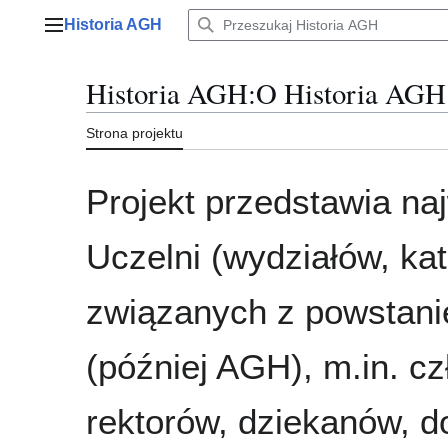
Przejdź
Historia AGH
do
Menu główne
zawartości
Historia AGH
:
O Historia AGH
Strona projektu
Projekt przedstawia naj
Uczelni (wydziałów, kat
związanych z powstani
(później AGH), m.in. c
rektorów, dziekanów, 