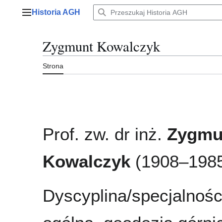
Przejdź
Historia AGH
do
Menu główne
zawartości
Zygmunt Kowalczyk
Strona
Prof. zw. dr inż.
Zygmu
Kowalczyk
(1908–198
Dyscyplina/specjalnośc