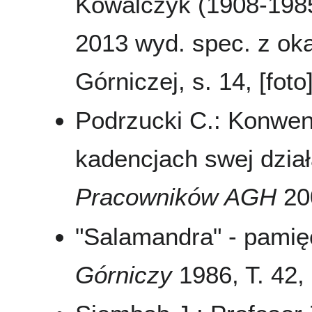
Kowalczyk (1908-198
2013 wyd. spec. z oka
Górniczej, s. 14, [foto
Podrzucki C.: Konwe
kadencjach swej dział
Pracowników AGH
200
"Salamandra" - pamię
Górniczy
1986, T. 42,