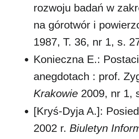
rozwoju badań w zakr
na górotwór i powierz
1987, T. 36, nr 1, s. 2
Konieczna E.: Postac
anegdotach : prof. Z
Krakowie
2009, nr 1, s
[Kryś-Dyja A.]: Posie
2002 r.
Biuletyn Info