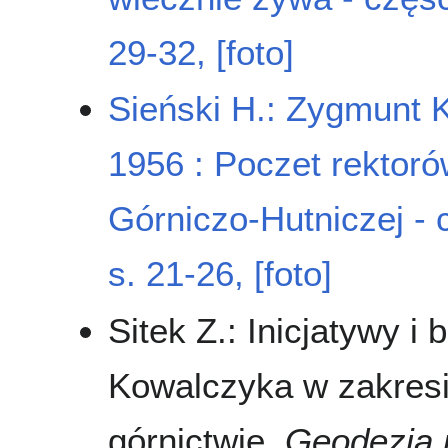
29-32, [foto]
Sieński H.: Zygmunt 
1956 : Poczet rektoró
Górniczo-Hutniczej -
s. 21-26, [foto]
Sitek Z.: Inicjatywy 
Kowalczyka w zakresi
górnictwie.
Geodezja i