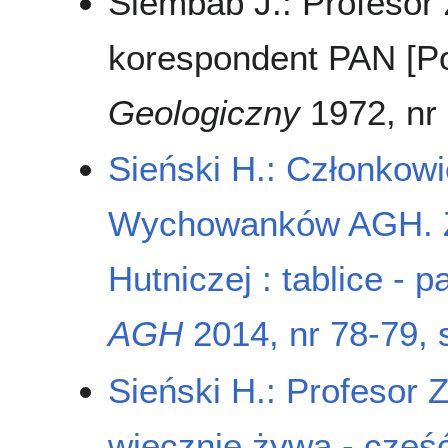
Siembab J.: Profesor
korespondent PAN [Po
Geologiczny
1972, nr 2
Sieński H.: Członkow
Wychowanków AGH. Za
Hutniczej : tablice -
AGH
2014, nr 78-79, 
Sieński H.: Profesor 
wiecznie żywa - częś