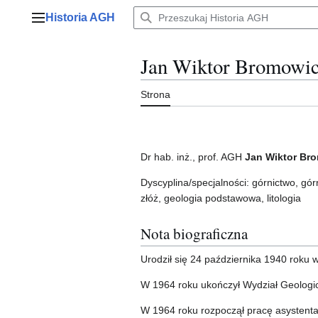
Przejdź
Historia AGH
do
Menu główne
zawartości
Jan Wiktor Bromowi
Strona
Dr hab. inż., prof. AGH
Jan Wiktor Br
Dyscyplina/specjalności: górnictwo, gór
złóż, geologia podstawowa, litologia
Nota biograficzna
Urodził się 24 października 1940 roku 
W 1964 roku ukończył Wydział Geolog
W 1964 roku rozpoczął pracę asystenta