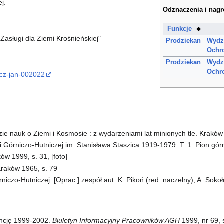
j.
Odznaczenia i nag
Funkcje
Zasługi dla Ziemi Krośnieńskiej"
Prodziekan
Wydzi
Ochr
Prodziekan
Wydzi
Ochr
icz-jan-002022
ie nauk o Ziemi i Kosmosie : z wydarzeniami lat minionych tle. Kraków
 Górniczo-Hutniczej im. Stanisława Staszica 1919-1979. T. 1. Pion gór
ów 1999, s. 31, [foto]
raków 1965, s. 79
iczo-Hutniczej. [Oprac.] zespół aut. K. Pikoń (red. naczelny), A. Sokoł
encję 1999-2002.
Biuletyn Informacyjny Pracowników AGH
1999, nr 69, 