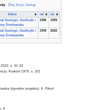
rody
Złoty Krzyż Zasługi
Gdzie
od
do
ał Geologii, Geofizyki i
1996
1999
ony Środowiska
ał Geologii, Geofizyki i
1999
2002
ony Środowiska
 2023, s. 31-32
niczy. Kraków 1979, s. 201
owska (dyrektor projektu), K. Pikoń.
s. 4