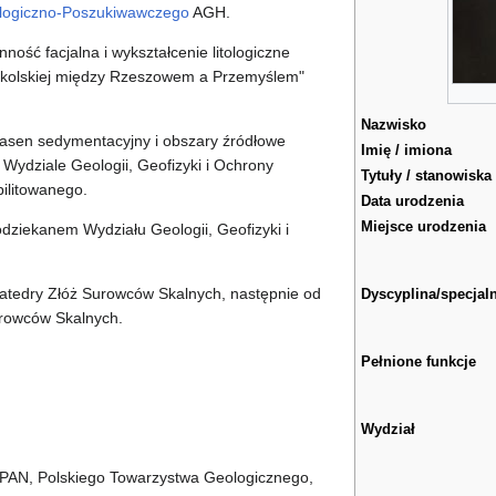
logiczno-Poszukiwawczego
AGH.
ość facjalna i wykształcenie litologiczne
skolskiej między Rzeszowem a Przemyślem"
Nazwisko
asen sedymentacyjny i obszary źródłowe
Imię / imiona
Wydziale Geologii, Geofizyki i Ochrony
Tytuły / stanowiska
bilitowanego.
Data urodzenia
Miejsce urodzenia
dziekanem Wydziału Geologii, Geofizyki i
atedry Złóż Surowców Skalnych, następnie od
Dyscyplina/specjal
urowców Skalnych.
Pełnione funkcje
Wydział
PAN, Polskiego Towarzystwa Geologicznego,