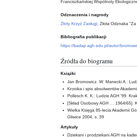
Franciszkańskiej Wspólnoty Ekologiczne
Odznaczenia i nagrody
Złoty Krzyż Zasługi
, Złota Odznaka "Za 
Bibliografia publikacji
https://badap.agh.edu.pl/autor/bromow
Źródła do biogramu
Książki
Jan Bromowicz. W: Manecki A.: Ludz
Kronika i spis absolwentów Akademii
Pollesch K. K.: Ludzie AGH '99. Krak
[Skład Osobowy AGH … 1964/65]. K
Wielka Księga 85-lecia Akademii Górn
Gliwice 2004, s. 39
Artykuły
Dziekani i prodziekani AGH na kad