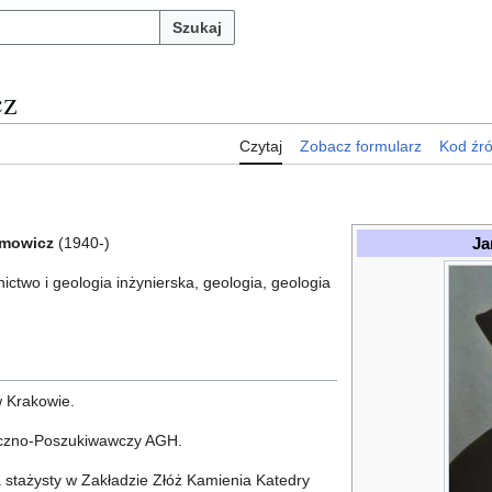
Szukaj
cz
Czytaj
Zobacz formularz
Kod źr
Ja
omowicz
(1940-)
nictwo i geologia inżynierska, geologia, geologia
w Krakowie.
iczno-Poszukiwawczy AGH.
 stażysty w Zakładzie Złóż Kamienia Katedry