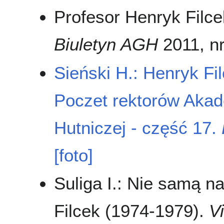
Profesor Henryk Filce
Biuletyn AGH
2011, nr 
Sieński H.: Henryk Fi
Poczet rektorów Akad
Hutniczej - część 17.
[foto]
Suliga I.: Nie samą na
Filcek (1974-1979).
V