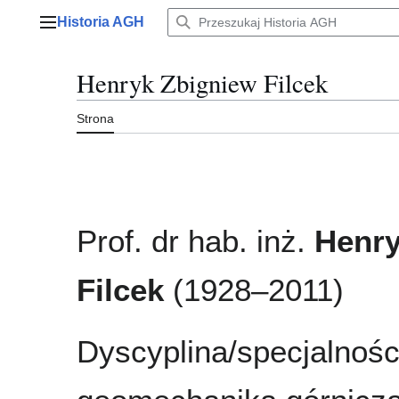
Przejdź
Historia AGH
do
Menu główne
zawartości
Henryk Zbigniew Filcek
Strona
Prof. dr hab. inż.
Henry
Filcek
(1928–2011)
Dyscyplina/specjalności