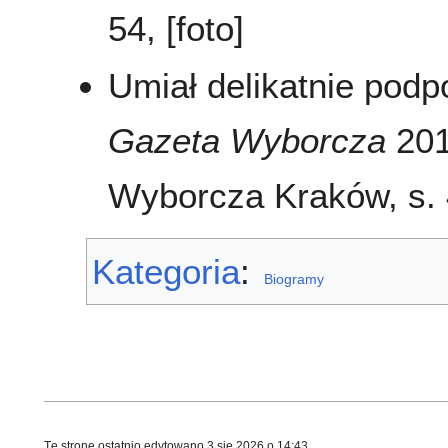
54, [foto]
Umiał delikatnie podp
Gazeta Wyborcza
2011
Wyborcza Kraków, s. 4
Kategoria
:
Biogramy
Tę stronę ostatnio edytowano 3 sie 2026 o 14:43.