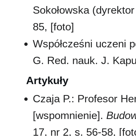
Sokołowska (dyrektor 
85, [foto]
Współcześni uczeni pol
G. Red. nauk. J. Kapu
Artykuły
Czaja P.: Profesor He
[wspomnienie].
Budow
17, nr 2, s. 56-58, [fot