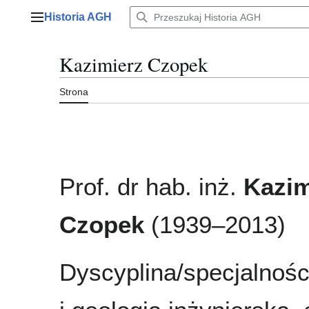
Przejdź
Historia AGH
do
Menu główne
zawartości
Kazimierz Czopek
Strona
Prof. dr hab. inż.
Kazim
Czopek
(1939–2013)
Dyscyplina/specjalnośc