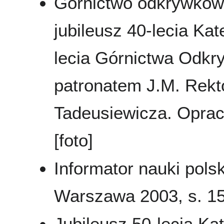
Górnictwo odkrywkowe
jubileusz 40-lecia K
lecia Górnictwa Od
patronatem J.M. Rekto
Tadeusiewicza. Oprac.
[foto]
Informator nauki polsk
Warszawa 2003, s. 1
Jubileusz 50-lecia K