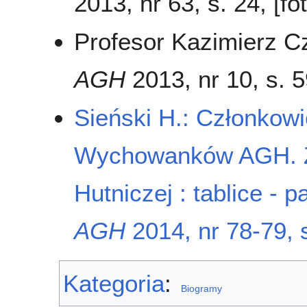
2013, nr 63, s. 24, [fo
Profesor Kazimierz C
AGH
2013, nr 10, s. 5
Sieński H.: Członkow
Wychowanków AGH. Za
Hutniczej : tablice -
AGH
2014, nr 78-79, 
Kategoria
:
Biogramy