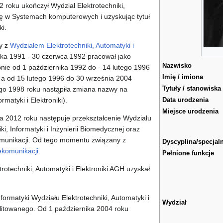
roku ukończył Wydział Elektrotechniki,
 się w Systemach komputerowych i uzyskując tytuł
i.
y z
Wydziałem Elektrotechniki, Automatyki i
ka 1991 - 30 czerwca 1992 pracował jako
Nazwisko
pnie od 1 października 1992 do - 14 lutego 1996
Imię / imiona
, a od 15 lutego 1996 do 30 września 2004
Tytuły / stanowiska
ego 1998 roku nastąpiła zmiana nazwy na
rmatyki i Elektroniki).
Data urodzenia
Miejsce urodzenia
2012 roku następuje przekształcenie Wydziału
ki, Informatyki i Inżynierii Biomedycznej oraz
ekomunikacji. Od tego momentu związany z
Dyscyplina/specjal
lekomunikacji
.
Pełnione funkcje
rotechniki, Automatyki i Elektroniki AGH uzyskał
ormatyki Wydziału Elektrotechniki, Automatyki i
Wydział
bilitowanego. Od 1 października 2004 roku