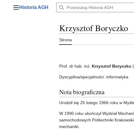
Przejdź
Historia AGH
do
Menu główne
zawartości
Krzysztof Boryczko
Strona
Prof. dr hab. inż.
Krzysztof Boryczko
(
Dyscyplina/specjalności: informatyka
Nota biograficzna
Urodził się 25 lutego 1966 roku w Myśl
W 1990 roku ukończył Wydział Mechanic
samochodowych Politechniki Krakowskiej
mechaniki.