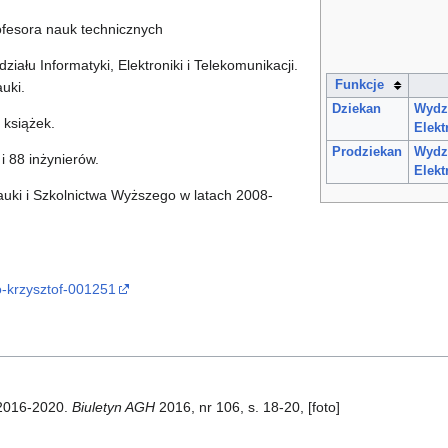
rofesora nauk technicznych
ału Informatyki, Elektroniki i Telekomunikacji.
Funkcje
uki.
Dziekan
Wydzi
 książek.
Elekt
Prodziekan
Wydzi
 88 inżynierów.
Elekt
uki i Szkolnictwa Wyższego w latach 2008-
o-krzysztof-001251
 2016-2020.
Biuletyn AGH
2016, nr 106, s. 18-20, [foto]