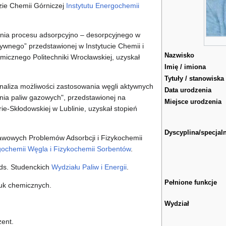
zie Chemii Górniczej
Instytutu Energochemii
nia procesu adsorpcyjno – desorpcyjnego w
tywnego” przedstawionej w Instytucie Chemii i
Nazwisko
micznego Politechniki Wrocławskiej, uzyskał
Imię / imiona
Tytuły / stanowiska
aliza możliwości zastosowania węgli aktywnych
Data urodzenia
a paliw gazowych", przedstawionej na
Miejsce urodzenia
ie-Skłodowskiej w Lublinie, uzyskał stopień
Dyscyplina/specjal
awowych Problemów Adsorbcji i Fizykochemii
ochemii Węgla i Fizykochemii Sorbentów
.
ds. Studenckich
Wydziału Paliw i Energii
.
Pełnione funkcje
auk chemicznych.
Wydział
zent.