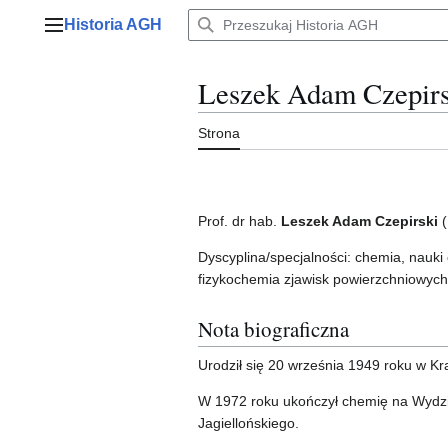
Przejdź
Historia AGH
do
Menu główne
zawartości
Leszek Adam Czepirs
Strona
Prof. dr hab.
Leszek Adam Czepirski
(
Dyscyplina/specjalności: chemia, nauki
fizykochemia zjawisk powierzchniowych
Nota biograficzna
Urodził się 20 września 1949 roku w Kr
W 1972 roku ukończył chemię na Wydzia
Jagiellońskiego.