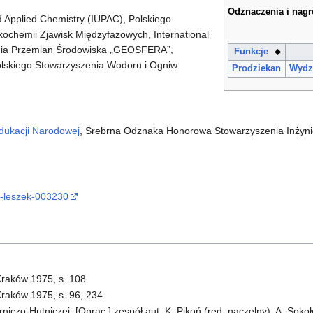
Odznaczenia i nag
d Applied Chemistry (IUPAC), Polskiego
ochemii Zjawisk Międzyfazowych, International
ania Przemian Środowiska „GEOSFERA”,
Funkcje
lskiego Stowarzyszenia Wodoru i Ogniw
Prodziekan
Wydzi
dukacji Narodowej
, Srebrna Odznaka Honorowa Stowarzyszenia Inżyni
ki-leszek-003230
raków 1975, s. 108
raków 1975, s. 96, 234
iczo-Hutniczej. [Oprac.] zespół aut. K. Pikoń (red. naczelny), A. Sokoł