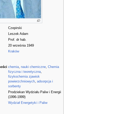
Czepirski
Leszek Adam
Prof. dr hab.
20 września 1949
Kraków
ności
chemia
,
nauki chemiczne
,
Chemia
fizyczna i teoretyczna
,
fizykochemia zjawisk
powierzchniowych
,
adsorpcja i
sorbenty
Prodziekan Wydziału Paliw i Energii
(1996-1999)
Wydział Energetyki i Paliw