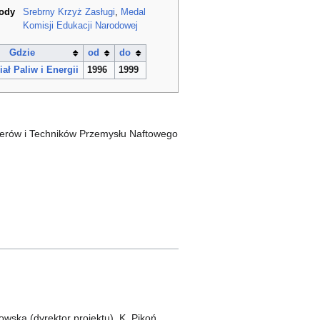
rody
Srebrny Krzyż Zasługi
,
Medal
Komisji Edukacji Narodowej
Gdzie
od
do
ał Paliw i Energii
1996
1999
erów i Techników Przemysłu Naftowego
owska (dyrektor projektu), K. Pikoń.