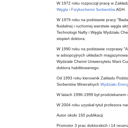
W 1972 roku rozpoczął pracę w Zakład
Węgla i Fizykochemii Sorbentów
AGH.
W 1979 roku na podstawie pracy "Bada
fluidalnej i ruchomej warstwie węgla ak
Technologii Nafty i Węgla Wydziału Che
stopień doktora.
W 1990 roku na podstawie rozprawy "An
w adsopcyjnych układach magazynowani
Wydziale Chemii Uniwersytetu Marii Cur
doktora habilitowanego.
Od 1993 roku kierownik Zakładu Podst
Sorbentów Mineralnych
Wydziału Energ
W latach 1996-1999 był prodziekanem 
W 2004 roku uzyskał tytuł profesora n
Autor około 150 publikacji.
Promotor 3 prac doktorskich i 14 recen