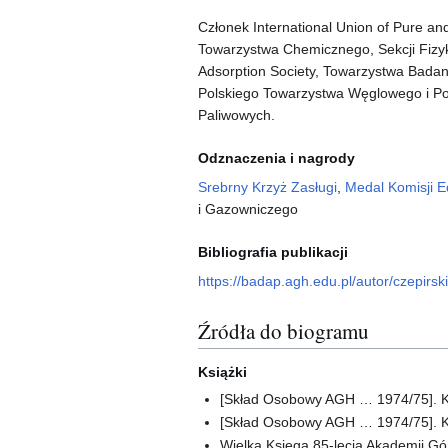
Członek International Union of Pure an
Towarzystwa Chemicznego, Sekcji Fizyk
Adsorption Society, Towarzystwa Bad
Polskiego Towarzystwa Węglowego i Po
Paliwowych.
Odznaczenia i nagrody
Srebrny Krzyż Zasługi
,
Medal Komisji E
i Gazowniczego
Bibliografia publikacji
https://badap.agh.edu.pl/autor/czepirs
Źródła do biogramu
Książki
[Skład Osobowy AGH … 1974/75]. K
[Skład Osobowy AGH … 1974/75]. K
Wielka Księga 85-lecia Akademii Górn