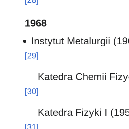
[
28
]
1968
Instytut Metalurgii (1
[
29
]
Katedra Chemii Fizy
[
30
]
Katedra Fizyki I (19
[
31
]