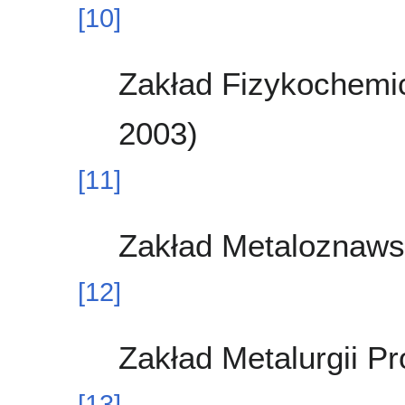
[
10
]
Zakład Fizykochemic
2003)
[
11
]
Zakład Metaloznawst
[
12
]
Zakład Metalurgii P
[
13
]