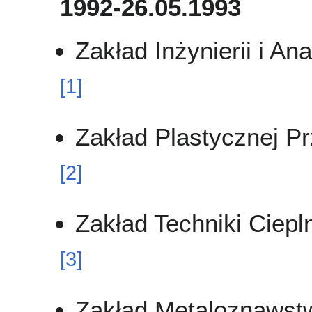
1992-26.05.1993
Zakład Inżynierii i An
[
1
]
Zakład Plastycznej Pr
[
2
]
Zakład Techniki Ciep
[
3
]
Zakład Metaloznawstw