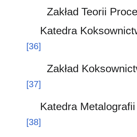
Zakład Teorii Proc
Katedra Koksownict
[
36
]
Zakład Koksownict
[
37
]
Katedra Metalografii
[
38
]