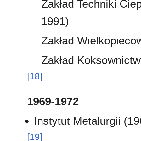
Zakład Techniki Cie
1991)
Zakład Wielkopieco
Zakład Koksownictw
[
18
]
1969-1972
Instytut Metalurgii (1
[
19
]