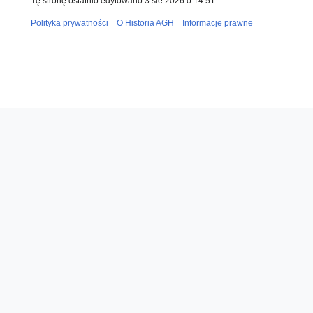
Tę stronę ostatnio edytowano 3 sie 2026 o 14:51.
Polityka prywatności
O Historia AGH
Informacje prawne