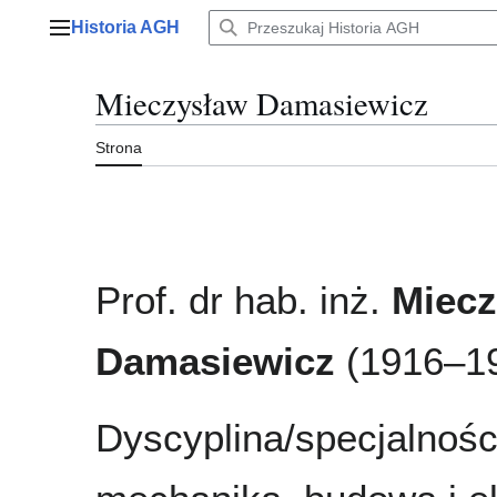
Przejdź
Historia AGH
do
Menu główne
zawartości
Mieczysław Damasiewicz
Strona
Prof. dr hab. inż.
Miecz
Damasiewicz
(1916–1
Dyscyplina/specjalnośc