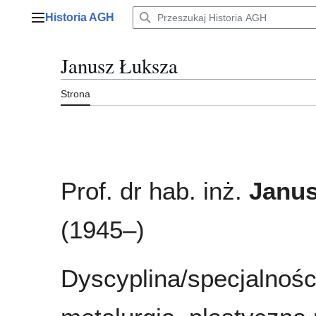
Przejdź
Historia AGH
do
Menu główne
zawartości
Janusz Łuksza
Strona
Prof. dr hab. inż.
Janus
(1945–)
Dyscyplina/specjalnośc