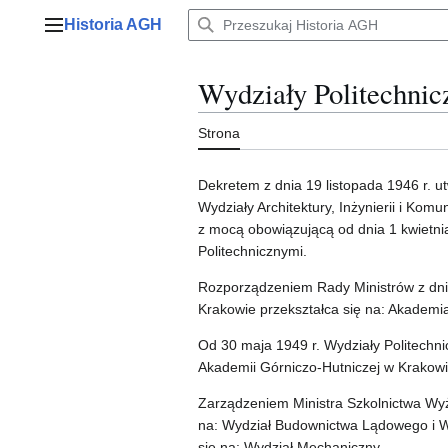
Przejdź
Historia AGH
do
Menu główne
zawartości
Wydziały Politechnic
Strona
Dekretem z dnia 19 listopada 1946 r. 
Wydziały Architektury, Inżynierii i Kom
z mocą obowiązującą od dnia 1 kwietni
Politechnicznymi.
Rozporządzeniem Rady Ministrów z dni
Krakowie przekształca się na: Akademi
Od 30 maja 1949 r. Wydziały Politechnic
Akademii Górniczo-Hutniczej w Krakowi
Zarządzeniem Ministra Szkolnictwa Wyżs
na: Wydział Budownictwa Lądowego i W
się na: Wydział Mechaniczny.