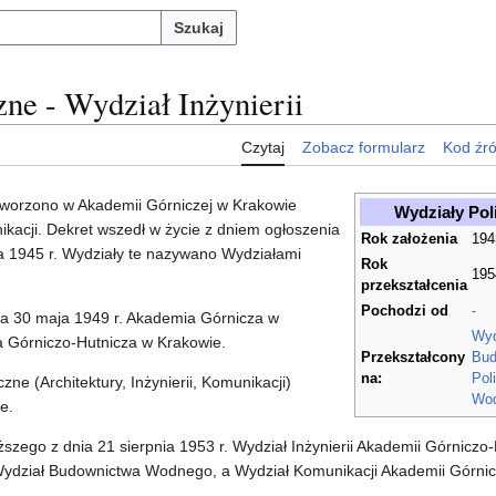
Szukaj
zne - Wydział Inżynierii
Czytaj
Zobacz formularz
Kod źr
utworzono w Akademii Górniczej w Krakowie
Wydziały Poli
unikacji. Dekret wszedł w życie z dniem ogłoszenia
Rok założenia
194
a 1945 r. Wydziały te nazywano Wydziałami
Rok
195
przekształcenia
Pochodzi od
-
a 30 maja 1949 r. Akademia Górnicza w
Wyd
a Górniczo-Hutnicza w Krakowie.
Przekształcony
Bud
na:
Pol
zne (Architektury, Inżynierii, Komunikacji)
Wo
e.
zego z dnia 21 sierpnia 1953 r. Wydział Inżynierii Akademii Górniczo-
ydział Budownictwa Wodnego, a Wydział Komunikacji Akademii Górnicz