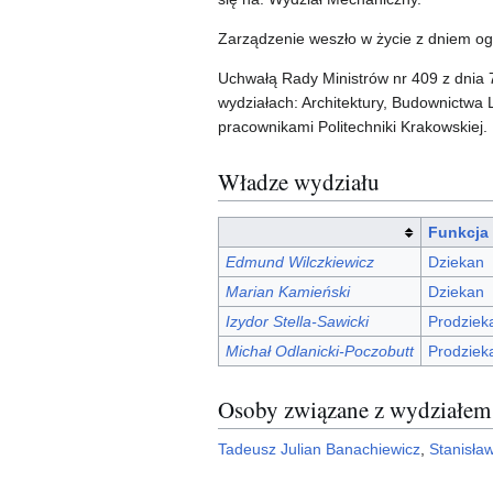
Zarządzenie weszło w życie z dniem ogł
Uchwałą Rady Ministrów nr 409 z dnia 7
wydziałach: Architektury, Budownictw
pracownikami Politechniki Krakowskiej.
Władze wydziału
Funkcja
Edmund Wilczkiewicz
Dziekan
Marian Kamieński
Dziekan
Izydor Stella-Sawicki
Prodziek
Michał Odlanicki-Poczobutt
Prodziek
Osoby związane z wydziałem
Tadeusz Julian Banachiewicz
,
Stanisła