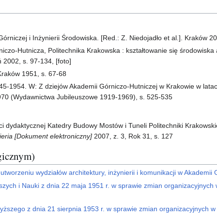
rniczej i Inżynierii Środowiska. [Red.: Z. Niedojadło et al.]. Kraków 20
rniczo-Hutnicza, Politechnika Krakowska : kształtowanie się środowisk
2002, s. 97-134, [foto]
raków 1951, s. 67-68
945-1954. W: Z dziejów Akademii Górniczo-Hutniczej w Krakowie w lata
1970 (Wydawnictwa Jubileuszowe 1919-1969), s. 525-535
ci dydaktycznej Katedry Budowy Mostów i Tuneli Politechniki Krakowsk
ieria [Dokument elektroniczny]
2007, z. 3, Rok 31, s. 127
gicznym)
 utworzeniu wydziałów architektury, inżynierii i komunikacji w Akademii
zych i Nauki z dnia 22 maja 1951 r. w sprawie zmian organizacyjnych 
yższego z dnia 21 sierpnia 1953 r. w sprawie zmian organizacyjnych w