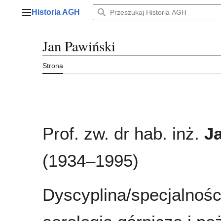
Przejdź
Historia AGH
do
Menu główne
zawartości
Jan Pawiński
Strona
Prof. zw. dr hab. inż.
J
(1934–1995)
Dyscyplina/specjalności