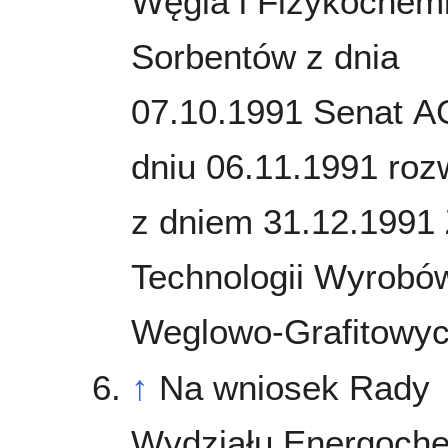
Węgla i Fizykochemi
Sorbentów z dnia
07.10.1991 Senat 
dniu 06.11.1991 roz
z dniem 31.12.1991
Technologii Wyrobó
Weglowo-Grafitowy
↑
Na wniosek Rady
Wydziału Energoche