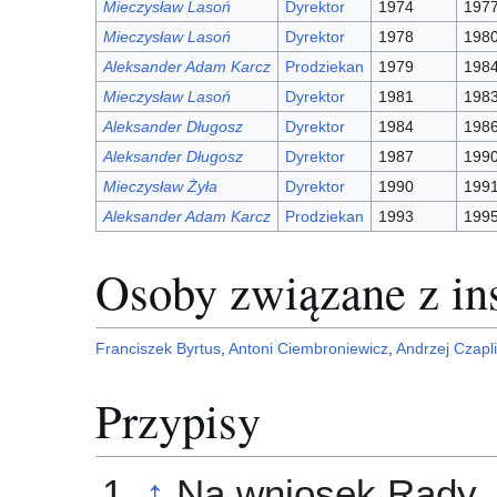
Mieczysław Lasoń
Dyrektor
1974
197
Mieczysław Lasoń
Dyrektor
1978
198
Aleksander Adam Karcz
Prodziekan
1979
198
Mieczysław Lasoń
Dyrektor
1981
198
Aleksander Długosz
Dyrektor
1984
198
Aleksander Długosz
Dyrektor
1987
199
Mieczysław Żyła
Dyrektor
1990
199
Aleksander Adam Karcz
Prodziekan
1993
199
Osoby związane z in
Franciszek Byrtus
,
Antoni Ciembroniewicz
,
Andrzej Czapli
Przypisy
↑
Na wniosek Rady