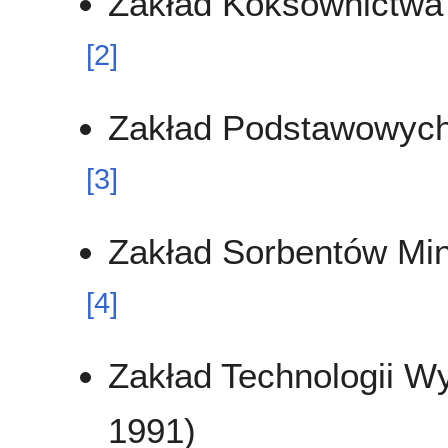
Zakład Koksownictwa
[
2
]
Zakład Podstawowych
[
3
]
Zakład Sorbentów Min
[
4
]
Zakład Technologii 
1991)