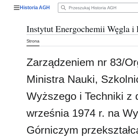
Przejdź
Historia AGH
do
Menu główne
zawartości
Instytut Energochemii Węgla i
Strona
Zarządzeniem nr 83/Or
Ministra Nauki, Szkoln
Wyższego i Techniki z 
września 1974 r. na Wy
Górniczym przekształca 