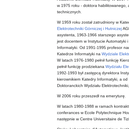
w 1975 roku - doktora habilitowanego, 
technicznych.
W 1959 roku został zatrudniony w Kated
Elektrotechniki Górniczej i Hutniczej
AGH
asystenta, 1963-1966 starszego asyste
jest docentem w Instytucie Automatyki i
Informatyki. Od 1991-1995 profesor na
Katedrze Informatyki na
Wydziale Elektr
W latach 1976-1980 pełnił funkcję Kier
pełnił funkcję prodziekana
Wydziału Elek
1992-1993 był zastępcą dyrektora Insty
kierownikiem Katedry Informatyki, a od
Doktoranckich Wydziału Elektrotechniki, 
W 2006 roku przeszedł na emeryturę.
W latach 1980-1988 w ramach kontraktu
conferances w Ecole Polytechnique Hou
następnie w Centre Universitaire de Tizi