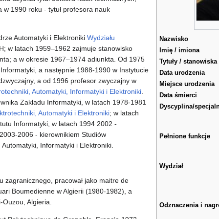
a w 1990 roku - tytuł profesora nauk
rze Automatyki i Elektroniki
Wydziału
Nazwisko
; w latach 1959–1962 zajmuje stanowisko
Imię / imiona
nta; a w okresie 1967–1974 adiunkta. Od 1975
Tytuły / stanowiska
 Informatyki, a następnie 1988-1990 w Instytucie
Data urodzenia
dzwyczajny, a od 1996 profesor zwyczajny w
Miejsce urodzenia
otechniki, Automatyki, Informatyki i Elektroniki
.
Data śmierci
ownika Zakładu Informatyki, w latach 1978-1981
Dyscyplina/specjal
trotechniki, Automatyki i Elektroniki
; w latach
tutu Informatyki, w latach 1994 2002 -
 2003-2006 - kierownikiem Studiów
Pełnione funkcje
Automatyki, Informatyki i Elektroniki.
Wydział
 zagranicznego, pracował jako maitre de
ari Boumedienne w Algierii (1980-1982), a
-Ouzou, Algieria.
Odznaczenia i nag