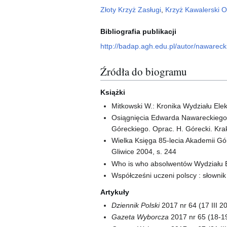
Złoty Krzyż Zasługi
,
Krzyż Kawalerski O
Bibliografia publikacji
http://badap.agh.edu.pl/autor/nawarec
Źródła do biogramu
Książki
Mitkowski W.: Kronika Wydziału Elek
Osiągnięcia Edwarda Nawareckiego. 
Góreckiego. Oprac. H. Górecki. Kra
Wielka Księga 85-lecia Akademii Górn
Gliwice 2004, s. 244
Who is who absolwentów Wydziału Ele
Współcześni uczeni polscy : słownik
Artykuły
Dziennik Polski
2017 nr 64 (17 III 20
Gazeta Wyborcza
2017 nr 65 (18-19