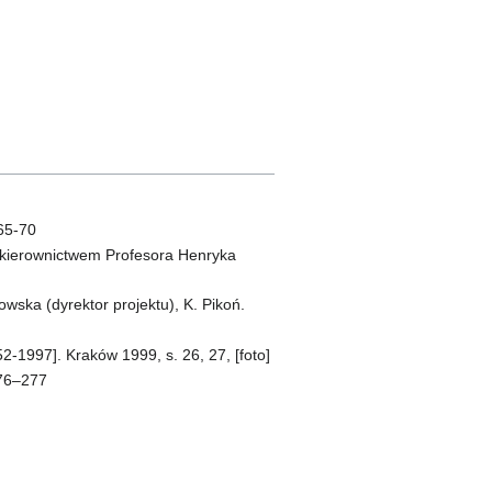
 65-70
d kierownictwem Profesora Henryka
owska (dyrektor projektu), K. Pikoń.
2-1997]. Kraków 1999, s. 26, 27, [foto]
276–277