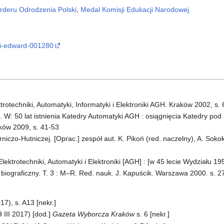
rderu Odrodzenia Polski
,
Medal Komisji Edukacji Narodowej
ki-edward-001280
trotechniki, Automatyki, Informatyki i Elektroniki AGH. Kraków 2002, s.
W: 50 lat istnienia Katedry Automatyki AGH : osiągnięcia Katedry po
ków 2009, s. 41-53
iczo-Hutniczej. [Oprac.] zespół aut. K. Pikoń (red. naczelny), A. Sokoł
ktrotechniki, Automatyki i Elektroniki [AGH] : [w 45 lecie Wydziału 195
 biograficzny. T. 3 : M–R. Red. nauk. J. Kapuścik. Warszawa 2000. s. 
17), s. A13 [nekr.]
 III 2017) [dod.]
Gazeta Wyborcza Kraków
s. 6 [nekr.]