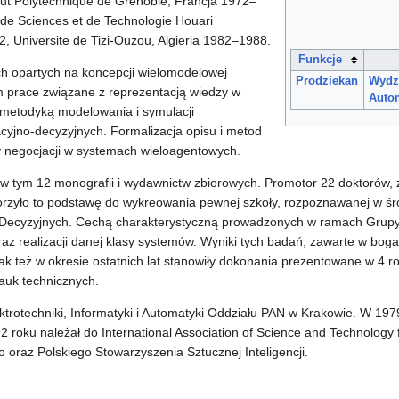
itut Polytechnique de Grenoble, Francja 1972–
 de Sciences et de Technologie Houari
, Universite de Tizi-Ouzou, Algieria 1982–1988.
Funkcje
 opartych na koncepcji wielomodelowej
Prodziekan
Wydzi
ym prace związane z reprezentacją wiedzy w
Autom
 metodyką modelowania i symulacji
yjno-decyzyjnych. Formalizacja opisu i metod
ry negocjacji w systemach wieloagentowych.
, w tym 12 monografii i wydawnictw zbiorowych. Promotor 22 doktorów, 
orzyło to podstawę do wykreowania pewnej szkoły, rozpoznawanej w ś
-Decyzyjnych. Cechą charakterystyczną prowadzonych w ramach Grupy b
az realizacji danej klasy systemów. Wyniki tych badań, zawarte w boga
k też w okresie ostatnich lat stanowiły dokonania prezentowane w 4 ro
auk technicznych.
ktrotechniki, Informatyki i Automatyki Oddziału PAN w Krakowie. W 197
roku należał do International Association of Science and Technology 
oraz Polskiego Stowarzyszenia Sztucznej Inteligencji.