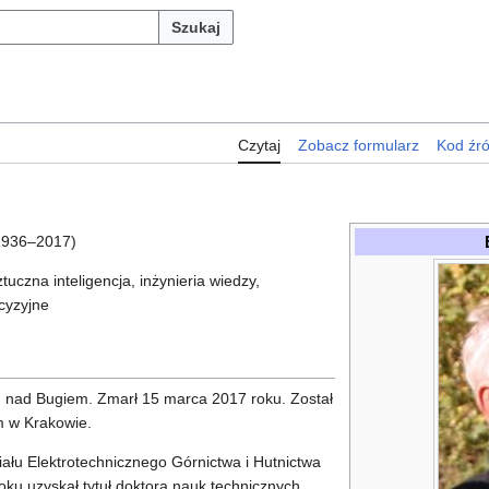
Szukaj
Czytaj
Zobacz formularz
Kod źr
936–2017)
tuczna inteligencja, inżynieria wiedzy,
cyzyjne
iu nad Bugiem. Zmarł 15 marca 2017 roku. Został
 w Krakowie.
łu Elektrotechnicznego Górnictwa i Hutnictwa
ku uzyskał tytuł doktora nauk technicznych,