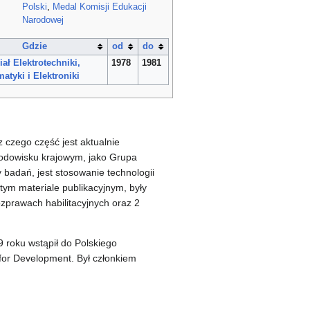
Polski
,
Medal Komisji Edukacji
Narodowej
Gdzie
od
do
ał Elektrotechniki,
1978
1981
atyki i Elektroniki
z czego część jest aktualnie
rodowisku krajowym, jako Grupa
adań, jest stosowanie technologii
tym materiale publikacyjnym, były
zprawach habilitacyjnych oraz 2
9 roku wstąpił do Polskiego
for Development. Był członkiem