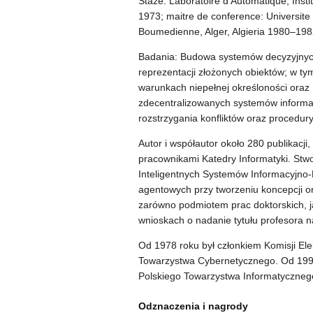
Staże: Laboratoire d'Automatique, Inst
1973; maitre de conference: Universite
Boumedienne, Alger, Algieria 1980–1982
Badania: Budowa systemów decyzyjnych
reprezentacji złożonych obiektów; w t
warunkach niepełnej określoności oraz
zdecentralizowanych systemów informac
rozstrzygania konfliktów oraz procedu
Autor i współautor około 280 publikacji
pracownikami Katedry Informatyki. Stw
Inteligentnych Systemów Informacyjno
agentowych przy tworzeniu koncepcji or
zarówno podmiotem prac doktorskich, ja
wnioskach o nadanie tytułu profesora n
Od 1978 roku był członkiem Komisji Ele
Towarzystwa Cybernetycznego. Od 1992 
Polskiego Towarzystwa Informatycznego 
Odznaczenia i nagrody