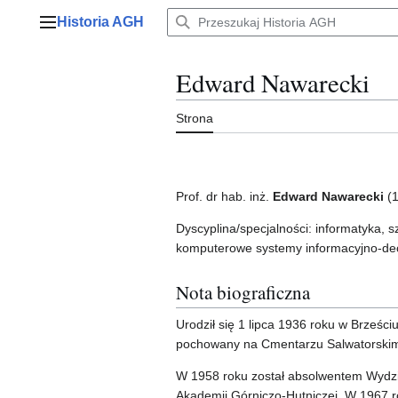
Przejdź
Historia AGH
do
Menu główne
zawartości
Edward Nawarecki
Strona
Prof. dr hab. inż.
Edward Nawarecki
(1
Dyscyplina/specjalności: informatyka, sz
komputerowe systemy informacyjno-de
Nota biograficzna
Urodził się 1 lipca 1936 roku w Brześc
pochowany na Cmentarzu Salwatorskim
W 1958 roku został absolwentem Wydzia
Akademii Górniczo-Hutniczej. W 1967 ro