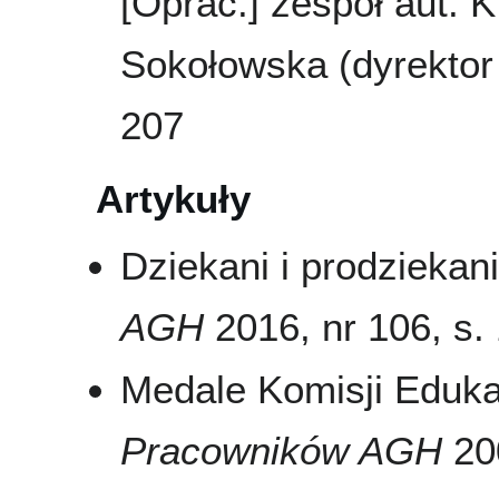
[Oprac.] zespół aut. K
Sokołowska (dyrektor 
207
Artykuły
Dziekani i prodzieka
AGH
2016, nr 106, s. 
Medale Komisji Eduka
Pracowników AGH
200