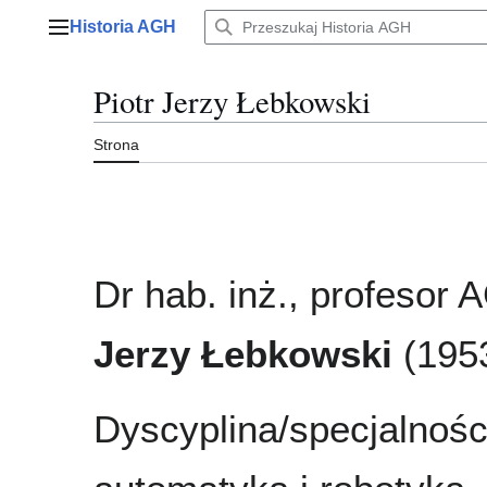
Przejdź
Historia AGH
do
Menu główne
zawartości
Piotr Jerzy Łebkowski
Strona
Dr hab. inż., profesor
Jerzy Łebkowski
(195
Dyscyplina/specjalnośc