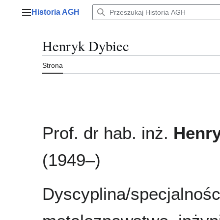
Przejdź
Historia AGH
do
Menu główne
zawartości
Henryk Dybiec
Strona
Prof. dr hab. inż.
Henry
(1949–)
Dyscyplina/specjalnośc