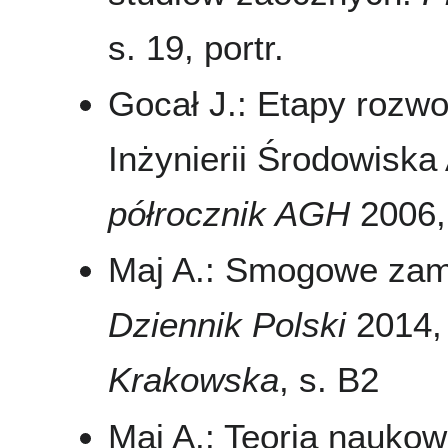
s. 19, portr.
Gocał J.: Etapy rozwo
Inżynierii Środowisk
półrocznik AGH
2006, 
Maj A.: Smogowe zami
Dziennik Polski
2014, 
Krakowska
, s. B2
Maj A.: Teoria nauko