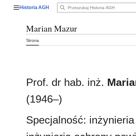
Przejdź
Historia AGH
do
Menu główne
zawartości
Marian Mazur
Strona
Prof. dr hab. inż.
Maria
(1946–)
Specjalność: inżynieri