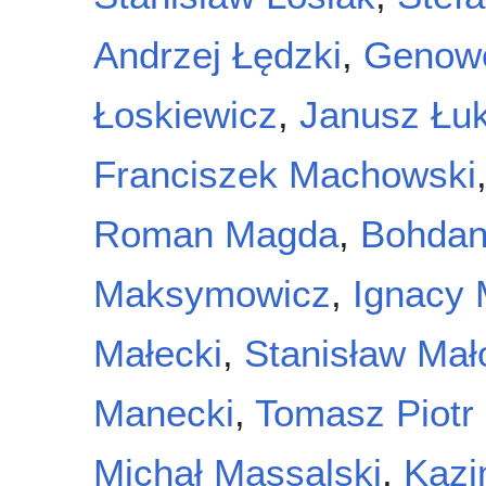
Andrzej Łędzki
,
Genowe
Łoskiewicz
,
Janusz Łu
Franciszek Machowski
Roman Magda
,
Bohdan
Maksymowicz
,
Ignacy 
Małecki
,
Stanisław Mał
Manecki
,
Tomasz Piotr
Michał Massalski
,
Kazi