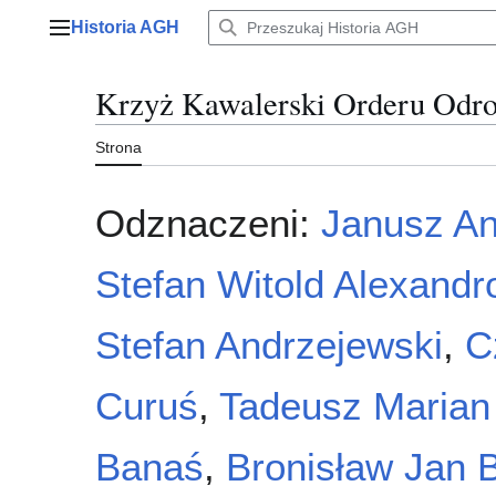
Przejdź
Historia AGH
do
Menu główne
zawartości
Krzyż Kawalerski Orderu Odro
Strona
Odznaczeni:
Janusz A
Stefan Witold Alexandr
Stefan Andrzejewski
,
C
Curuś
,
Tadeusz Marian
Banaś
,
Bronisław Jan 