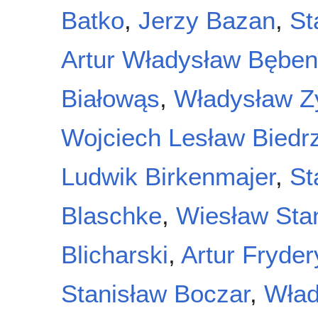
Batko
,
Jerzy Bazan
,
St
Artur Władysław Bęben
Białowąs
,
Władysław Z
Wojciech Lesław Biedr
Ludwik Birkenmajer
,
St
Blaschke
,
Wiesław Sta
Blicharski
,
Artur Fryde
Stanisław Boczar
,
Wład