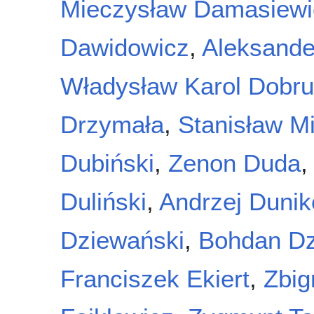
Mieczysław Damasiewi
Dawidowicz
,
Aleksande
Władysław Karol Dobru
Drzymała
,
Stanisław M
Dubiński
,
Zenon Duda
Duliński
,
Andrzej Dunik
Dziewański
,
Bohdan Dz
Franciszek Ekiert
,
Zbig