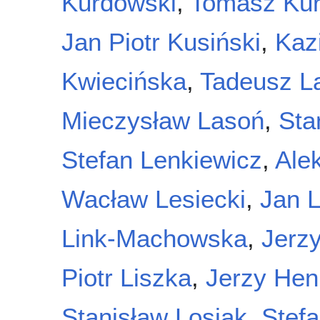
Kurdowski
,
Tomasz Ku
Jan Piotr Kusiński
,
Kaz
Kwiecińska
,
Tadeusz L
Mieczysław Lasoń
,
Sta
Stefan Lenkiewicz
,
Ale
Wacław Lesiecki
,
Jan 
Link-Machowska
,
Jerzy
Piotr Liszka
,
Jerzy Hen
Stanisław Losiak
,
Stefa