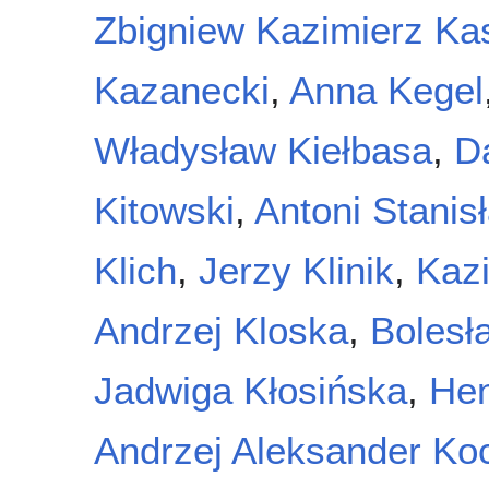
Zbigniew Kazimierz Ka
Kazanecki
,
Anna Kegel
Władysław Kiełbasa
,
D
Kitowski
,
Antoni Stanis
Klich
,
Jerzy Klinik
,
Kazi
Andrzej Kloska
,
Bolesł
Jadwiga Kłosińska
,
Hen
Andrzej Aleksander Ko