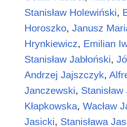
Stanisław Holewiński
,
Horoszko
,
Janusz Mari
Hrynkiewicz
,
Emilian I
Stanisław Jabłoński
,
Jó
Andrzej Jajszczyk
,
Alf
Janczewski
,
Stanisław
Kłapkowska
,
Wacław J
Jasicki
,
Stanisława Jas