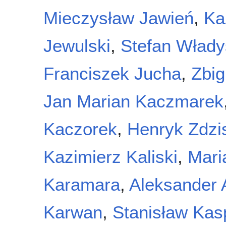
Mieczysław Jawień
,
Ka
Jewulski
,
Stefan Włady
Franciszek Jucha
,
Zbig
Jan Marian Kaczmarek
Kaczorek
,
Henryk Zdzi
Kazimierz Kaliski
,
Mari
Karamara
,
Aleksander
Karwan
,
Stanisław Kas