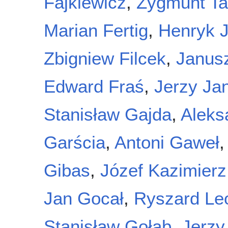
Fajklewicz
,
Zygmunt Ta
Marian Fertig
,
Henryk J
Zbigniew Filcek
,
Janusz
Edward Fraś
,
Jerzy Ja
Stanisław Gajda
,
Aleks
Garścia
,
Antoni Gaweł
Gibas
,
Józef Kazimierz
Jan Gocał
,
Ryszard Le
Stanisław Gołąb
,
Jerzy