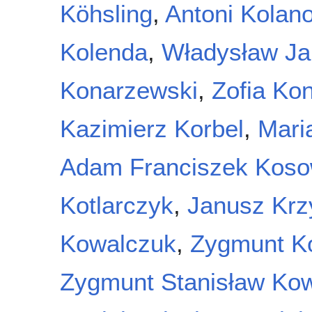
Köhsling
,
Antoni Kolan
Kolenda
,
Władysław Ja
Konarzewski
,
Zofia Kon
Kazimierz Korbel
,
Mari
Adam Franciszek Koso
Kotlarczyk
,
Janusz Krz
Kowalczuk
,
Zygmunt K
Zygmunt Stanisław Kow