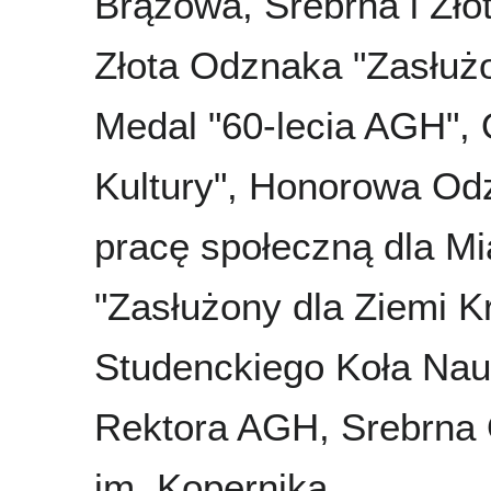
Brązowa, Srebrna i Zł
Złota Odznaka "Zasłużo
Medal "60-lecia AGH",
Kultury", Honorowa Odz
pracę społeczną dla M
"Zasłużony dla Ziemi 
Studenckiego Koła Na
Rektora AGH, Srebrna
im. Kopernika,