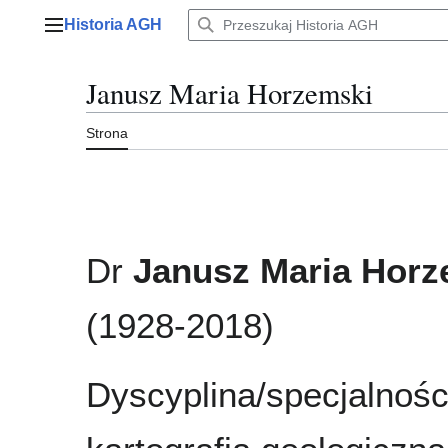
Przejdź
Historia AGH
do
Menu główne
zawartości
Janusz Maria Horzemski
Strona
Dr
Janusz Maria Horz
(1928-2018)
Dyscyplina/specjalności