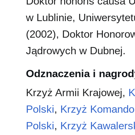
Doktor honoris causa U
w Lublinie, Uniwersyte
(2002), Doktor Honoro
Jądrowych w Dubnej.
Odznaczenia i nagrod
Krzyż Armii Krajowej,
K
Polski
,
Krzyż Komandor
Polski
,
Krzyż Kawalers