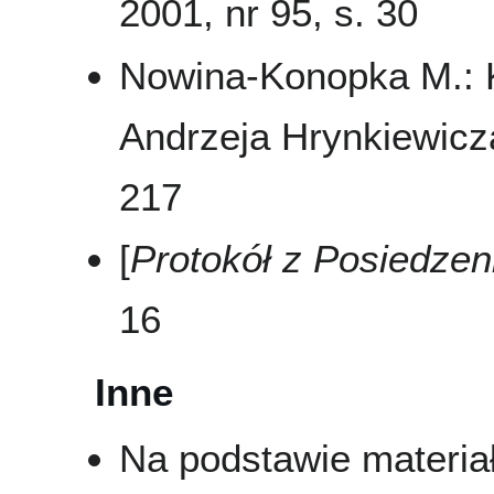
2001, nr 95, s. 30
Nowina-Konopka M.: K
Andrzeja Hrynkiewic
217
[
Protokół z Posiedze
16
Inne
Na podstawie materi