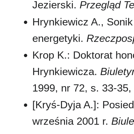
Jezierski.
Przegląd T
Hrynkiewicz A., Sonik
energetyki.
Rzeczposp
Krop K.: Doktorat hon
Hrynkiewicza.
Biulet
1999, nr 72, s. 33-35, 
[Kryś-Dyja A.]: Posie
września 2001 r.
Biul