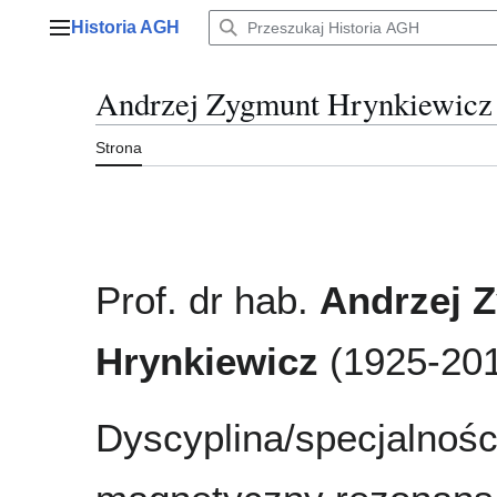
Przejdź
Historia AGH
do
Menu główne
zawartości
Andrzej Zygmunt Hrynkiewicz
Strona
Prof. dr hab.
Andrzej 
Hrynkiewicz
(1925-20
Dyscyplina/specjalnośc