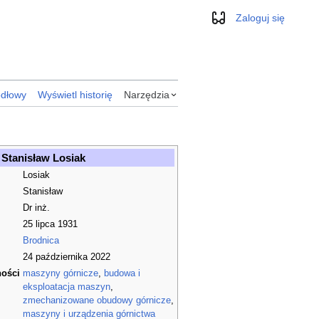
Zaloguj się
Wygląd
ódłowy
Wyświetl historię
Narzędzia
Stanisław Losiak
Losiak
Stanisław
Dr inż.
25 lipca 1931
Brodnica
24 października 2022
ności
maszyny górnicze
,
budowa i
eksploatacja maszyn
,
zmechanizowane obudowy górnicze
,
maszyny i urządzenia górnictwa