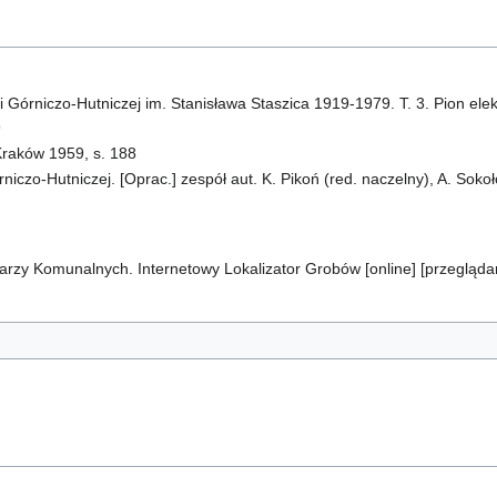
 Górniczo-Hutniczej im. Stanisława Staszica 1919-1979. T. 3. Pion ele
9
raków 1959, s. 188
iczo-Hutniczej. [Oprac.] zespół aut. K. Pikoń (red. naczelny), A. Sokoł
arzy Komunalnych. Internetowy Lokalizator Grobów [online] [przegląd