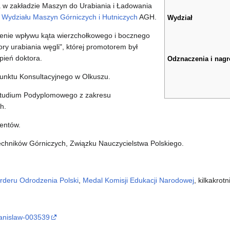
 w zakładzie Maszyn do Urabiania i Ładowania
h
Wydziału Maszyn Górniczych i Hutniczych
AGH.
Wydział
lenie wpływu kąta wierzchołkowego i bocznego
y urabiania węgli", której promotorem był
pień doktora.
Odznaczenia i nag
unktu Konsultacyjnego w Olkuszu.
 Studium Podyplomowego z zakresu
h.
tentów.
echników Górniczych, Związku Nauczycielstwa Polskiego.
rderu Odrodzenia Polski
,
Medal Komisji Edukacji Narodowej
, kilkakrot
stanislaw-003539