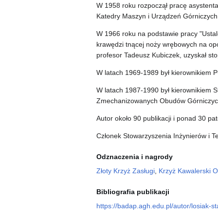
W 1958 roku rozpoczął pracę asystenta
Katedry Maszyn i Urządzeń Górniczyc
W 1966 roku na podstawie pracy "Usta
krawędzi tnącej noży wrębowych na opor
profesor Tadeusz Kubiczek, uzyskał sto
W latach 1969-1989 był kierownikiem P
W latach 1987-1990 był kierownikiem
Zmechanizowanych Obudów Górniczyc
Autor około 90 publikacji i ponad 30 pa
Członek Stowarzyszenia Inżynierów i T
Odznaczenia i nagrody
Złoty Krzyż Zasługi
,
Krzyż Kawalerski O
Bibliografia publikacji
https://badap.agh.edu.pl/autor/losiak-