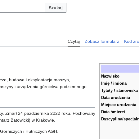
Szukaj
Czytaj
Zobacz formularz
Kod źr
Nazwisko
icze, budowa i eksploatacja maszyn,
Imię / imiona
szyny i urządzenia górnictwa podziemnego
Tytuły / stanowiska
Data urodzenia
Miejsce urodzenia
Data śmierci
icy. Zmarł 24 października 2022 roku. Pochowany
Dyscyplina/specjal
arz Batowicki) w Krakowie.
Górniczych i Hutniczych AGH.