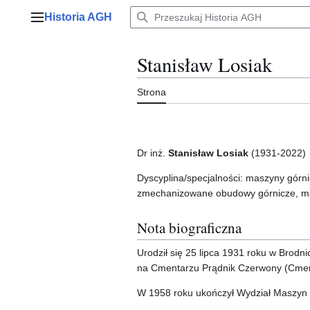
Przejdź
Historia AGH
do
Menu główne
zawartości
Stanisław Losiak
Strona
Dr inż.
Stanisław Losiak
(1931-2022)
Dyscyplina/specjalności: maszyny górn
zmechanizowane obudowy górnicze, ma
Nota biograficzna
Urodził się 25 lipca 1931 roku w Brodn
na Cmentarzu Prądnik Czerwony (Cment
W 1958 roku ukończył Wydział Maszyn 