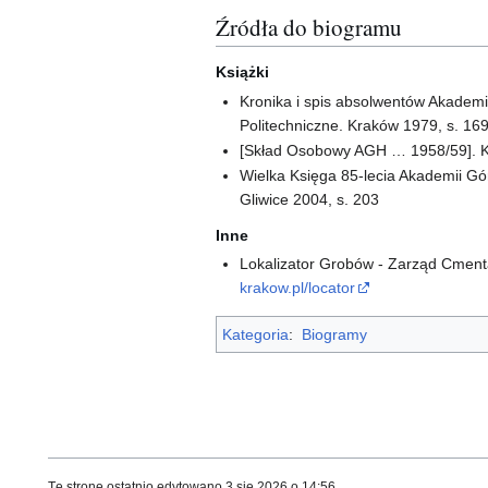
Źródła do biogramu
Książki
Kronika i spis absolwentów Akademii
Politechniczne. Kraków 1979, s. 16
[Skład Osobowy AGH … 1958/59]. K
Wielka Księga 85-lecia Akademii Górn
Gliwice 2004, s. 203
Inne
Lokalizator Grobów - Zarząd Cment
krakow.pl/locator
Kategoria
:
Biogramy
Tę stronę ostatnio edytowano 3 sie 2026 o 14:56.