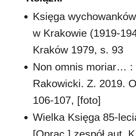
Księga wychowanków 
w Krakowie (1919-194
Kraków 1979, s. 93
Non omnis moriar… :
Rakowicki. Z. 2019. O
106-107, [foto]
Wielka Księga 85-leci
[Oprac.] zespół aut. K