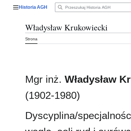
Przejdź
Historia AGH
do
Menu główne
zawartości
Władysław Krukowiecki
Strona
Mgr inż.
Władysław Kr
(1902-1980)
Dyscyplina/specjalnośc