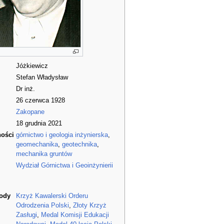
Jóżkiewicz
Stefan Władysław
Dr inż.
26 czerwca 1928
Zakopane
18 grudnia 2021
ności
górnictwo i geologia inżynierska
,
geomechanika
,
geotechnika
,
mechanika gruntów
Wydział Górnictwa i Geoinżynierii
rody
Krzyż Kawalerski Orderu
Odrodzenia Polski
,
Złoty Krzyż
Zasługi
,
Medal Komisji Edukacji