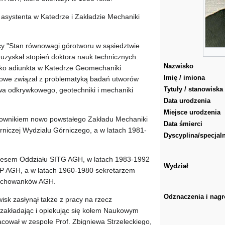
 asystenta w Katedrze i Zakładzie Mechaniki
cy "Stan równowagi górotworu w sąsiedztwie
" uzyskał stopień doktora nauk technicznych.
Nazwisko
sko adiunkta w Katedrze Geomechaniki
Imię / imiona
kowe związał z problematyką badań utworów
Tytuły / stanowiska
twa odkrywkowego, geotechniki i mechaniki
Data urodzenia
Miejsce urodzenia
rownikiem nowo powstałego Zakładu Mechaniki
Data śmierci
niczej Wydziału Górniczego, a w latach 1981-
Dyscyplina/specjal
ezesem Oddziału SITG AGH, w latach 1983-1992
Wydział
P AGH, a w latach 1960-1980 sekretarzem
Wychowanków AGH.
Odznaczenia i nag
sk zasłynął także z pracy na rzecz
akładając i opiekując się kołem Naukowym
racował w zespole Prof. Zbigniewa Strzeleckiego,