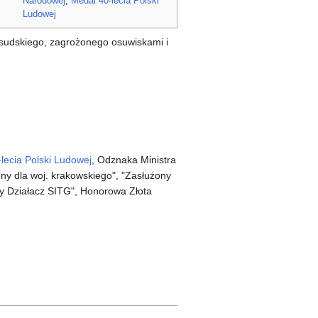
Narodowej
,
Medal 40-lecia Polski
Ludowej
iłsudskiego, zagrożonego osuwiskami i
lecia Polski Ludowej
, Odznaka Ministra
ony dla woj. krakowskiego", "Zasłużony
ny Działacz SITG", Honorowa Złota