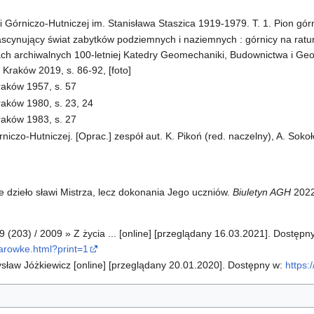
 Górniczo-Hutniczej im. Stanisława Staszica 1919-1979. T. 1. Pion gór
Fascynujący świat zabytków podziemnych i naziemnych : górnicy na ratu
ach archiwalnych 100-letniej Katedry Geomechaniki, Budownictwa i Geo
 Kraków 2019, s. 86-92, [foto]
raków 1957, s. 57
aków 1980, s. 23, 24
raków 1983, s. 27
iczo-Hutniczej. [Oprac.] zespół aut. K. Pikoń (red. naczelny), A. Sokoł
ie dzieło sławi Mistrza, lecz dokonania Jego uczniów.
Biuletyn AGH
2022,
(203) / 2009 » Z życia ... [online] [przeglądany 16.03.2021]. Dostępn
arowke.html?print=1
ysław Jóżkiewicz [online] [przeglądany 20.01.2020]. Dostępny w:
https: