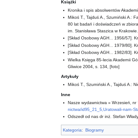
Książki
Kronika i spis absolwentów Akademii
Mikoś T., Tajduś A., Szumiński A.: 
80 lat badań i doświadczeń w zbior
im. Stanisława Staszica w Krakowie.
[Skład Osobowy AGH... 1956/57]. K
[Skład Osobowy AGH... 1979/80]. Kr
[Skład Osobowy AGH... 1982/83]. K
Wielka Księga 85-lecia Akademii Górn
Gliwice 2004, s. 134, [foto]
Artykuły
Mikoś T., Szumiński A., Tajduś A.: N
Inne
Nasze wydawnictwa » Wrzesień, nr 9 
nictwa/id95_21_5,Uratowali-nam-St
Odszedł od nas dr inż. Stefan Wład
Kategoria
:
Biogramy