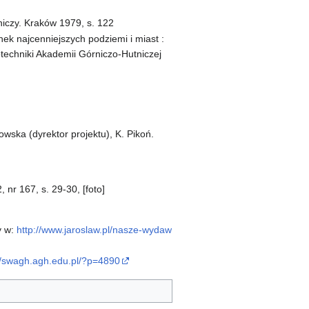
niczy. Kraków 1979, s. 122
nek najcenniejszych podziemi i miast :
techniki Akademii Górniczo-Hutniczej
owska (dyrektor projektu), K. Pikoń.
 nr 167, s. 29-30, [foto]
y w:
http://www.jaroslaw.pl/nasze-wydaw
//swagh.agh.edu.pl/?p=4890