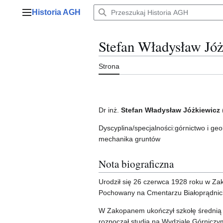
Przejdź
Historia AGH
do
Menu główne
zawartości
Stefan Władysław Jó
Strona
Dr inż.
Stefan Władysław Jóżkiewicz
Dyscyplina/specjalności:górnictwo i ge
mechanika gruntów
Nota biograficzna
Urodził się 26 czerwca 1928 roku w Za
Pochowany na Cmentarzu Białoprądnic
W Zakopanem ukończył szkołę średnią 
rozpoczął studia na Wydziale Górniczy