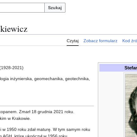
Szukaj
żkiewicz
Czytaj
Zobacz formularz
Kod źr
Stefa
(1928-2021)
ologia inżynierska, geomechanika, geotechnika,
kopanem. Zmarł 18 grudnia 2021 roku.
kim w Krakowie.
i w 1950 roku zdał maturę. W tym samym roku
m AGH, które ukończył w 1956 roku.