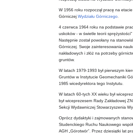
W 1956 roku rozpoczął pracę na etacie
Górniczej
Wydziału Górniczego
.
4 czerwca 1964 roku na podstawie pra
uskoków - w świetle teorii sprężystości
Następnie został powołany na stanowi
Górniczej. Swoje zainteresowania nau
nakładowych i złóż na potrzeby górnic
gruntów.
W latach 1979-1993 był pierwszym kie
Gruntów w Instytucie Geomechaniki Gór
1985 wicedyrektora tego Instytutu.
W latach 60-tych XX wieku był wicepr
był wiceprezesem Rady Zakładowej ZN
Sekcji Wydawniczej Stowarzyszenia 
Oprócz dydaktyki i zajmowanych stanowi
Studenckiego Ruchu Naukowego współz
AGH „Górotwór”. Przez dziesiątki lat p