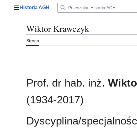
Przejdź
Historia AGH
do
Menu główne
zawartości
Wiktor Krawczyk
Strona
Prof. dr hab. inż.
Wikto
(1934-2017)
Dyscyplina/specjalnośc