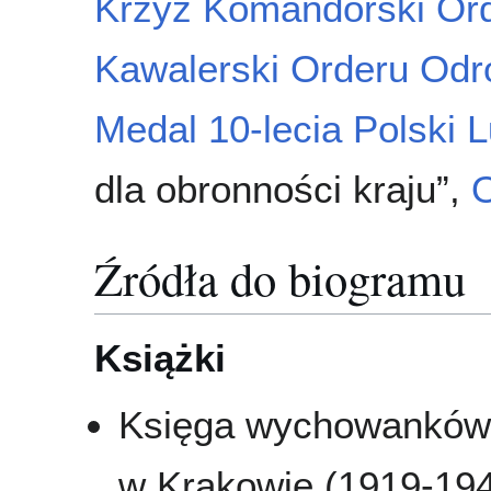
Krzyż Komandorski Ord
Kawalerski Orderu Odr
Medal 10-lecia Polski 
dla obronności kraju”,
O
Źródła do biogramu
Książki
Księga wychowanków 
w Krakowie (1919-194