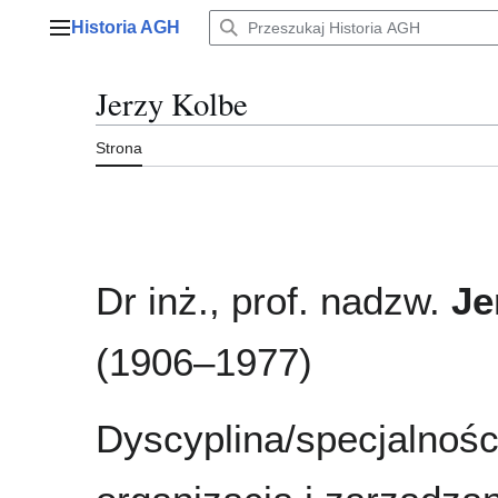
Przejdź
Historia AGH
do
Menu główne
zawartości
Jerzy Kolbe
Strona
Dr inż., prof. nadzw.
Je
(1906–1977)
Dyscyplina/specjalnośc