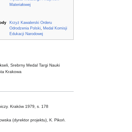
Materiałowej
rody
Krzyż Kawalerski Orderu
Odrodzenia Polski
,
Medal Komisji
Edukacji Narodowej
kseli, Srebrny Medal Targi Nauki
sta Krakowa
niczy. Kraków 1979, s. 178
owska (dyrektor projektu), K. Pikoń.