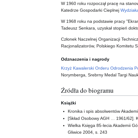
W 1960 roku rozpoczął pracę na stanow
Katedrze Gospodarki Cieplnej
Wydziału
W 1968 roku na podstawie pracy "Ekrany
Tadeusz Senkara, uzyskał stopień dokt
Członek Naczelnej Organizacji Technic
Racjonalizatorów, Polskiego Komitetu S
Odznaczenia i nagrody
Krzyż Kawalerski Orderu Odrodzenia Po
Norymberga, Srebrny Medal Targi Nauk
Źródła do biogramu
Książki
Kronika i spis absolwentów Akademii
[Skład Osobowy AGH … 1961/62]. K
Wielka Księga 85-lecia Akademii Górn
Gliwice 2004, s. 243