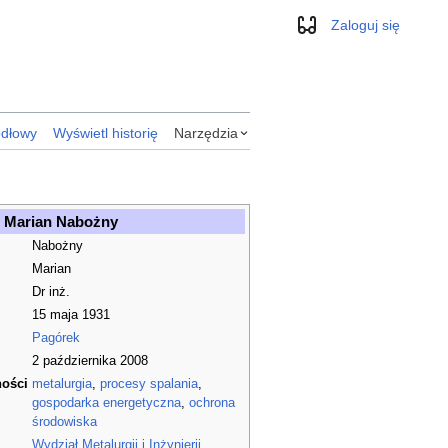
Zaloguj się
Wygląd
ódłowy
Wyświetl historię
Narzędzia
Marian Nabożny
Nabożny
Marian
Dr inż.
15 maja 1931
Pagórek
2 października 2008
ności
metalurgia
,
procesy spalania
,
gospodarka energetyczna
,
ochrona
środowiska
Wydział Metalurgii i Inżynierii