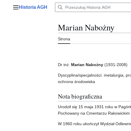
Przejdź
Historia AGH
do
Menu główne
zawartości
Marian Nabożny
Strona
Dr inż.
Marian Nabożny
(1931-2008)
Dyscyplina/specjalności: metalurgia, p
ochrona środowiska
Nota biograficzna
Urodził się 15 maja 1931 roku w Pagórk
Pochowany na Cmentarzu Rakowickim 
W 1960 roku ukończył Wydział Odlewn