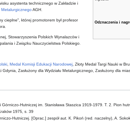
isku asystenta technicznego w Zakładzie i
 Metalurgicznego
AGH.
 cieplne", której promotorem był profesor
Odznaczenia i nag
ora.
znej, Stowarzyszenia Polskich Wynalazców i
palania i Związku Nauczycielstwa Polskiego.
lski
,
Medal Komisji Edukacji Narodowej
, Złoty Medal Targi Nauki w Bru
i Gdynia, Zasłużony dla Wydziału Metalurgicznego, Zasłużony dla mia
 Górniczo-Hutniczej im. Stanisława Staszica 1919-1979. T. 2. Pion hut
raków 1975, s. 39
iczo-Hutniczej. [Oprac.] zespół aut. K. Pikoń (red. naczelny), A. Sokoł