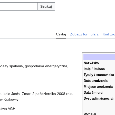
Szukaj
Czytaj
Zobacz formularz
Kod źr
Nazwisko
rocesy spalania, gospodarka energetyczna,
Imię / imiona
Tytuły / stanowiska
Data urodzenia
Miejsce urodzenia
Data śmierci
u koło Jasła. Zmarł 2 października 2008 roku.
Dyscyplina/specjal
w Krakowie.
ictwa AGH.
Wydział