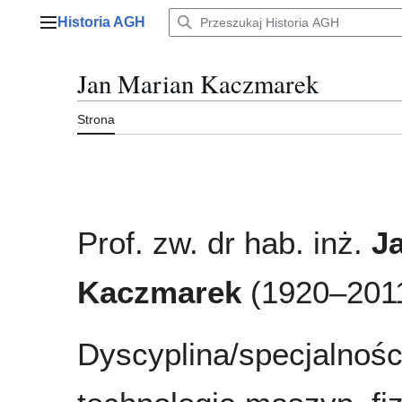
Przejdź
Historia AGH
do
Menu główne
zawartości
Jan Marian Kaczmarek
Strona
Prof. zw. dr hab. inż.
J
Kaczmarek
(1920–201
Dyscyplina/specjalnośc