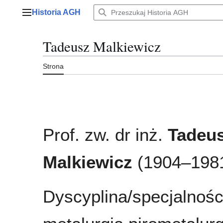
Przejdź
Historia AGH
do
Menu główne
zawartości
Tadeusz Malkiewicz
Strona
Prof. zw. dr inż.
Tadeu
Malkiewicz
(1904–198
Dyscyplina/specjalnośc