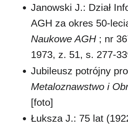
Janowski J.: Dział I
AGH za okres 50-leci
Naukowe AGH
; nr 36
1973, z. 51, s. 277-3
Jubileusz potrójny pr
Metaloznawstwo i Ob
[foto]
Łuksza J.: 75 lat (192