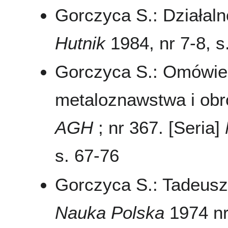
Gorczyca S.: Działal
Hutnik
1984, nr 7-8, s
Gorczyca S.: Omówie
metaloznawstwa i obró
AGH
; nr 367. [Seria]
s. 67-76
Gorczyca S.: Tadeusz
Nauka Polska
1974 nr