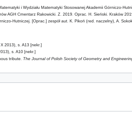
 Matematyki i Wydziału Matematyki Stosowanej Akademii Górniczo-Hutni
ów AGH Cmentarz Rakowicki. Z. 2019. Oprac. H. Sieński. Kraków 2019,
iczo-Hutniczej. [Oprac.] zespół aut. K. Pikoń (red. naczelny), A. Sokoł
X 2013), s. A13 [nekr.]
013), s. A10 [nekr.]
mous tribute.
The Journal of Polish Society of Geometry and Engineeri