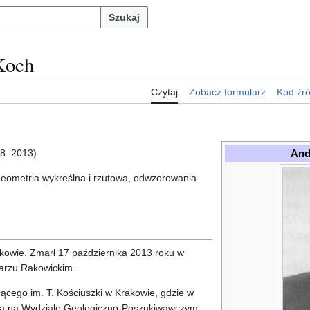
Szukaj
Koch
Czytaj
Zobacz formularz
Kod źr
And
8–2013)
geometria wykreślna i rzutowa, odwzorowania
akowie. Zmarł 17 października 2013 roku w
arzu Rakowickim.
ącego im. T. Kościuszki w Krakowie, gdzie w
udia na Wydziale Geologiczno-Poszukiwawczym