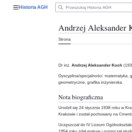
Przejdź
Historia AGH
do
Menu główne
zawartości
Andrzej Aleksander 
Strona
Dr inż.
Andrzej Aleksander Koch
(193
Dyscyplina/specjalności: matematyka, 
geometryczne, grafika inżynierska.
Nota biograficzna
Urodził się 24 stycznia 1938 roku w Kr
Krakowie i został pochowany na Cment
Uczęszczał do IV Liceum Ogólnokształc
1954 roku zdał maturę i rozpoczął st