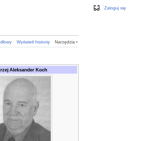
Zaloguj się
Wygląd
ódłowy
Wyświetl historię
Narzędzia
rzej Aleksander Koch