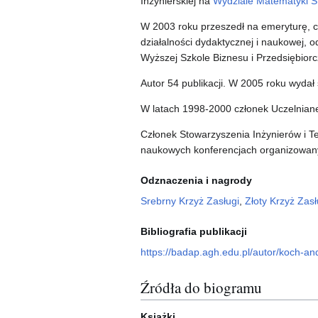
Inżynierskiej na
Wydziale Matematyki S
W 2003 roku przeszedł na emeryturę, 
działalności dydaktycznej i naukowej, 
Wyższej Szkole Biznesu i Przedsiębior
Autor 54 publikacji. W 2005 roku wydał
W latach 1998-2000 członek Uczelniane
Członek Stowarzyszenia Inżynierów i Te
naukowych konferencjach organizowanyc
Odznaczenia i nagrody
Srebrny Krzyż Zasługi
,
Złoty Krzyż Zasł
Bibliografia publikacji
https://badap.agh.edu.pl/autor/koch-a
Źródła do biogramu
Książki