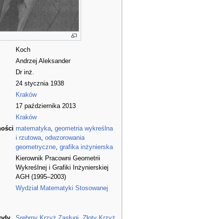
Koch
Andrzej Aleksander
Dr inż.
24 stycznia 1938
Kraków
17 października 2013
Kraków
ności
matematyka
,
geometria wykreślna
i rzutowa
,
odwzorowania
geometryczne
,
grafika inżynierska
Kierownik Pracowni Geometrii
Wykreślnej i Grafiki Inżynierskiej
AGH (1995–2003)
Wydział Matematyki Stosowanej
rody
Srebrny Krzyż Zasługi
,
Złoty Krzyż