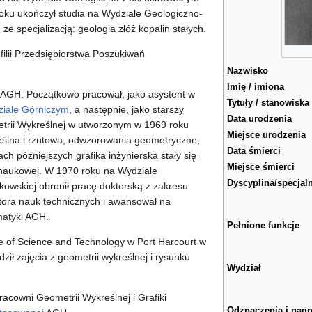
oku ukończył studia na Wydziale Geologiczno-
 specjalizacją: geologia złóż kopalin stałych.
filii Przedsiębiorstwa Poszukiwań
Nazwisko
Imię / imiona
 AGH. Początkowo pracował, jako asystent w
Tytuły / stanowiska
iale Górniczym
, a następnie, jako starszy
Data urodzenia
etrii Wykreślnej w utworzonym w 1969 roku
Miejsce urodzenia
eślna i rzutowa, odwzorowania geometryczne,
Data śmierci
ach późniejszych grafika inżynierska stały się
Miejsce śmierci
 naukowej. W 1970 roku na Wydziale
Dyscyplina/specjal
owskiej obronił pracę doktorską z zakresu
ktora nauk technicznych i awansował na
matyki AGH.
Pełnione funkcje
 of Science and Technology w Port Harcourt w
ził zajęcia z geometrii wykreślnej i rysunku
Wydział
acowni Geometrii Wykreślnej i Grafiki
Odznaczenia i nag