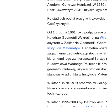
Akademii Górniczo-Hutniczej. W 1960 r
Poszukiwawczym AGH i uzyskał dyplom ze
Po studiach podjął pracę w krakowskiej 
Geofizycznych.
Od 1 grudnia 1961 roku podjął pracę w
Katedrze Geometrii Wykreślnej na
Wydz
asystent w Zakładzie Geometrii i Geom
Instytucie Matematyki
. Geometria wykr
zagadnienie geometryzacji złóż, a w lat
kierunkami jego zainteresowań i pracy
Budownictwa Wodnego Politechniki Krak
geometrii rzutowej, uzyskał stopień do
stanowisko adiunkta w Instytucie Mate
W latach 1978-1979 pracował w College
Nigerii jako starszy wykładowca i prowad
technicznego.
W latach 1995-2003 był kierownikiem Pr