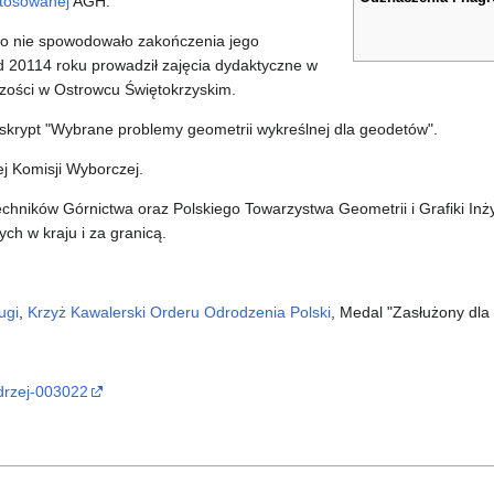
tosowanej
AGH.
co nie spowodowało zakończenia jego
od 20114 roku prowadził zajęcia dydaktyczne w
czości w Ostrowcu Świętokrzyskim.
 skrypt "Wybrane problemy geometrii wykreślnej dla geodetów".
j Komisji Wyborczej.
chników Górnictwa oraz Polskiego Towarzystwa Geometrii i Grafiki Inżyn
h w kraju i za granicą.
ugi
,
Krzyż Kawalerski Orderu Odrodzenia Polski
, Medal "Zasłużony dl
ndrzej-003022