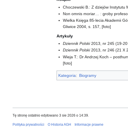
Choczewski B.: Z dziejów Instytutu
Non omnis moriar… : groby profesor
Wielka Księga 85-lecia Akademii Górn
Gliwice 2004, s. 157, [foto]
Artykuły
Dziennik Polski
2013, nr 245 (19-20 
Dziennik Polski
2013, nr 246 (21 X 2
Wieja T.: Dr Andrzej Koch – posthu
[foto]
Kategoria
:
Biogramy
Tę stronę ostatnio edytowano 3 sie 2026 o 14:39.
Polityka prywatności
O Historia AGH
Informacje prawne