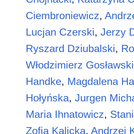
Ciembroniewicz
,
Andrze
Lucjan Czerski
,
Jerzy 
Ryszard Dziubalski
,
Ro
Włodzimierz Gosławski
Handke
,
Magdalena Ha
Hołyńska
,
Jurgen Mich
Maria Ihnatowicz
,
Stan
Zofia Kalicka
,
Andrzej 