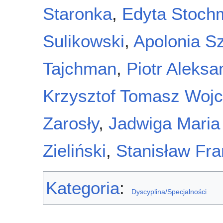
Staronka
,
Edyta Stoch
Sulikowski
,
Apolonia S
Tajchman
,
Piotr Aleks
Krzysztof Tomasz Wojc
Zarosły
,
Jadwiga Mari
Zieliński
,
Stanisław Fr
Kategoria
:
Dyscyplina/Specjalności