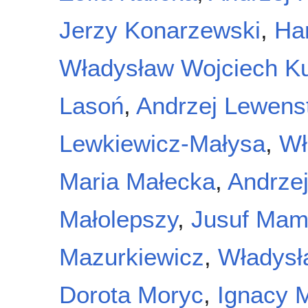
Jerzy Konarzewski
,
Ha
Władysław Wojciech K
Lasoń
,
Andrzej Lewen
Lewkiewicz-Małysa
,
Wł
Maria Małecka
,
Andrzej
Małolepszy
,
Jusuf Mam
Mazurkiewicz
,
Władysł
Dorota Moryc
,
Ignacy 