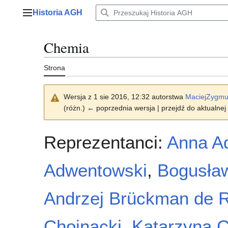
Przejdź
Historia AGH
do
Menu główne
zawartości
Chemia
Strona
Wersja z 1 sie 2016, 12:32 autorstwa
MaciejZygmu
(różn.) ← poprzednia wersja | przejdź do aktualnej 
Reprezentanci:
Anna A
Adwentowski
,
Bogusła
Andrzej Brückman de 
Chojnacki
,
Katarzyna C