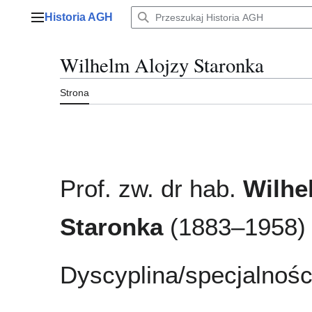
Przejdź
Historia AGH
do
Menu główne
zawartości
Wilhelm Alojzy Staronka
Strona
Prof. zw. dr hab.
Wilhe
Staronka
(1883–1958)
Dyscyplina/specjalnośc