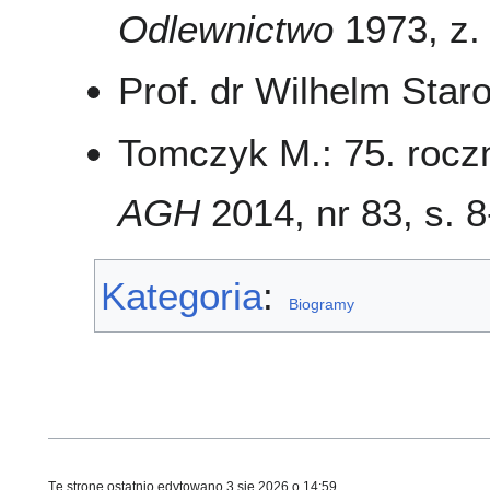
Odlewnictwo
1973, z. 
Prof. dr Wilhelm Star
Tomczyk M.: 75. rocz
AGH
2014, nr 83, s. 8-
Kategoria
:
Biogramy
Tę stronę ostatnio edytowano 3 sie 2026 o 14:59.