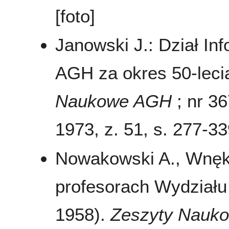
[foto]
Janowski J.: Dział I
AGH za okres 50-leci
Naukowe AGH
; nr 36
1973, z. 51, s. 277-3
Nowakowski A., Wnęk
profesorach Wydziału 
1958).
Zeszyty Nauk