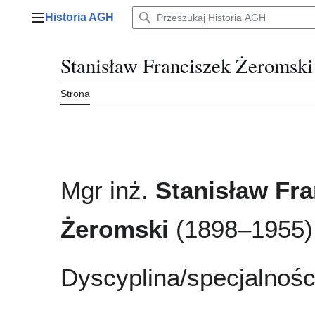
Przejdź
Historia AGH
do
Menu główne
zawartości
Stanisław Franciszek Żeromski
Strona
Mgr inż.
Stanisław Fra
Żeromski
(1898–1955)
Dyscyplina/specjalnośc