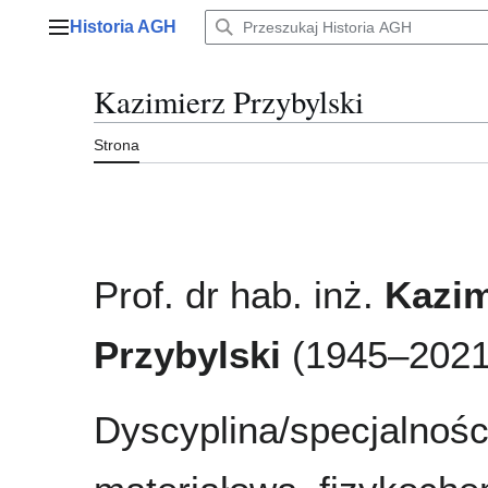
Przejdź
Historia AGH
do
Menu główne
zawartości
Kazimierz Przybylski
Strona
Prof. dr hab. inż.
Kazim
Przybylski
(1945–2021
Dyscyplina/specjalności