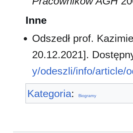
Pracowników AGH
200
Inne
Odszedł prof. Kazimie
20.12.2021]. Dostępn
y/odeszli/info/article
Kategoria
:
Biogramy