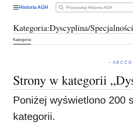
Przejdź
Historia AGH
do
Menu główne
zawartości
Kategoria
:
Dyscyplina/Specjalnośc
Kategoria
·
A
B
C
Ć
D
Strony w kategorii „Dy
Poniżej wyświetlono 200 s
kategorii.