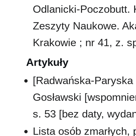
Odlanicki-Poczobutt. K
Zeszyty Naukowe. Ak
Krakowie ; nr 41, z. s
Artykuły
[Radwańska-Paryska Z.
Gosławski [wspomnien
s. 53 [bez daty, wyda
Lista osób zmarłych,