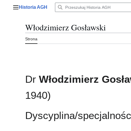
Przejdź
Historia AGH
do
Menu główne
zawartości
Włodzimierz Gosławski
Strona
Dr
Włodzimierz Gosła
1940)
Dyscyplina/specjalnośc