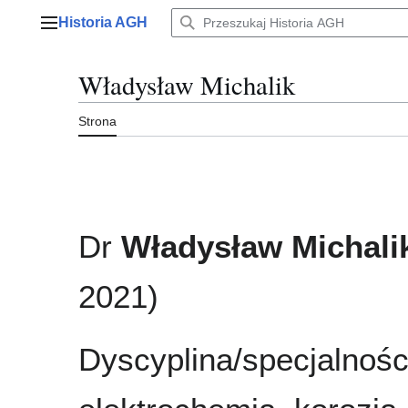
Przejdź
Historia AGH
do
Menu główne
zawartości
Władysław Michalik
Strona
Dr
Władysław Michali
2021)
Dyscyplina/specjalnośc