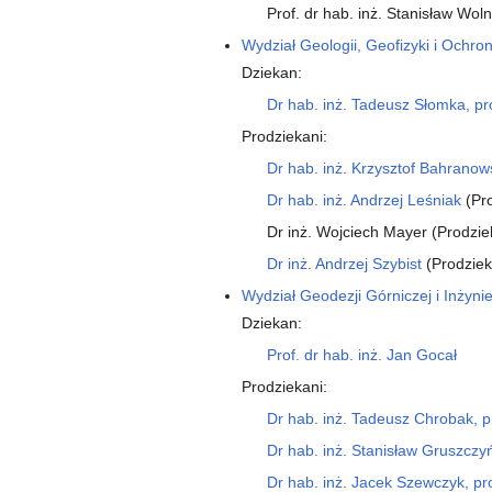
Prof. dr hab. inż. Stanisław Wol
Wydział Geologii, Geofizyki i Ochr
Dziekan:
Dr hab. inż. Tadeusz Słomka, pr
Prodziekani:
Dr hab. inż. Krzysztof Bahranow
Dr hab. inż. Andrzej Leśniak
(Pro
Dr inż. Wojciech Mayer (Prodziek
Dr inż. Andrzej Szybist
(Prodziek
Wydział Geodezji Górniczej i Inżyni
Dziekan:
Prof. dr hab. inż. Jan Gocał
Prodziekani:
Dr hab. inż. Tadeusz Chrobak, p
Dr hab. inż. Stanisław Gruszczy
Dr hab. inż. Jacek Szewczyk, pr