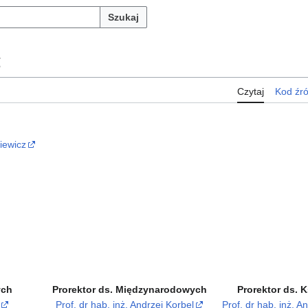
Szukaj
5
Czytaj
Kod źr
iewicz
ych
Prorektor ds. Międzynarodowych
Prorektor ds. K
Prof. dr hab. inż. Andrzej Korbel
Prof. dr hab. inż. A