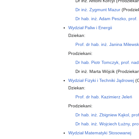
Dr inż. Antoni Korcyl (Prodzieka
Dr inż. Zygmunt Mazur
(Prodzie
Dr hab. inż. Adam Peszko, prof.
Wydział Paliw i Energii
Dziekan:
Prof. dr hab. inż. Janina Milew
Prodziekani:
Dr hab. Piotr Tomczyk, prof. nad
Dr inż. Marta Wójcik (Prodziekan
Wydział Fizyki i Techniki Jądrowej
(O
Dziekan:
Prof. dr hab. Kazimierz Jeleń
Prodziekani:
Dr hab. inż. Zbigniew Kąkol, pro
Dr hab. inż. Wojciech Łużny, pro
Wydział Matematyki Stosowanej