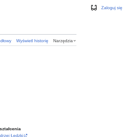
Zaloguj się
Wygląd
ódłowy
Wyświetl historię
Narzędzia
ształcenia
ndrzej Łędzki