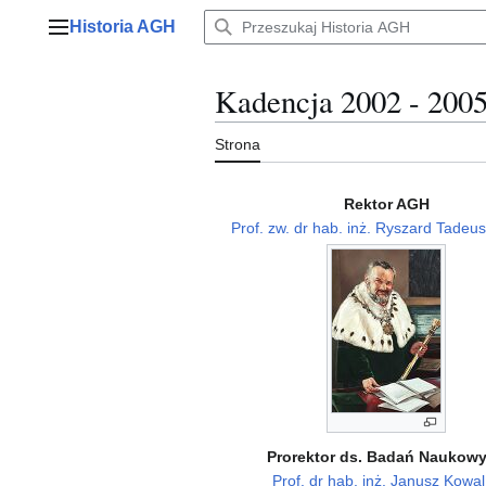
Przejdź
Historia AGH
do
Menu główne
zawartości
Kadencja 2002 - 200
Strona
Rektor AGH
Prof. zw. dr hab. inż. Ryszard Tadeus
Prorektor ds. Badań Naukow
Prof. dr hab. inż. Janusz Kowal