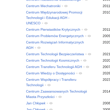
Centrum Mechatroniki
+
201
Centrum Międzynarodowej Promocji
201
Technologii i Edukacji AGH -
UNESCO
+
Centrum Pierwiastków Krytycznych
+
201
Centrum Problemów Energetycznych
+
200
Centrum Rozwiązań Informatycznych
202
AGH
+
Centrum Technologii Bezpieczeństwa
+
202
Centrum Technologii Kosmicznych
+
202
Centrum Transferu Technologii AGH
+
200
Centrum Wiedzy o Dostępności
+
202
Centrum Współpracy i Transferu
202
Technologii
+
Centrum Zaawansowanych Technologii
201
Miasta Przyszłości
+
Jan Chłopek
+
200
Jan Chłopek
+
200