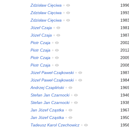
Zdzisław Cięciwa
+
199
Zdzisław Cięciwa
+
199
Zdzisław Cięciwa
+
198
Józef Czaja
+
198
Józef Czaja
+
198
Piotr Czaja
+
200
Piotr Czaja
+
201
Piotr Czaja
+
200
Piotr Czaja
+
200
Józef Paweł Czajkowski
+
198
Józef Paweł Czajkowski
+
198
Andrzej Czapliński
+
196
Stefan Jan Czarnocki
+
194
Stefan Jan Czarnocki
+
193
Jan Józef Cząstka
+
196
Jan Józef Cząstka
+
195
Tadeusz Karol Czechowicz
+
195