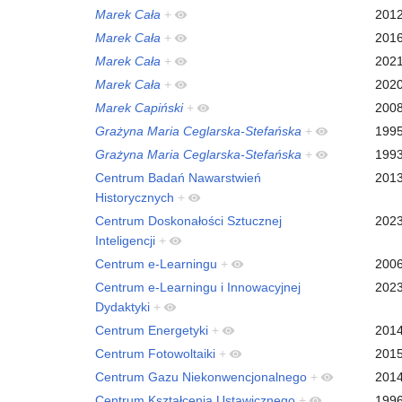
Marek Cała
+
201
Marek Cała
+
201
Marek Cała
+
202
Marek Cała
+
202
Marek Capiński
+
200
Grażyna Maria Ceglarska-Stefańska
+
199
Grażyna Maria Ceglarska-Stefańska
+
199
Centrum Badań Nawarstwień
201
Historycznych
+
Centrum Doskonałości Sztucznej
202
Inteligencji
+
Centrum e-Learningu
+
200
Centrum e-Learningu i Innowacyjnej
202
Dydaktyki
+
Centrum Energetyki
+
201
Centrum Fotowoltaiki
+
201
Centrum Gazu Niekonwencjonalnego
+
201
Centrum Kształcenia Ustawicznego
+
199