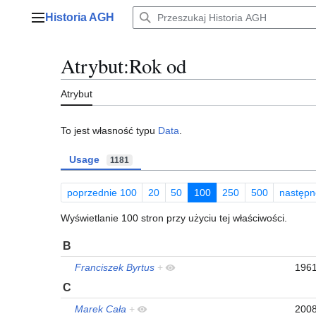
Przejdź
Historia AGH
do
Menu główne
zawartości
Atrybut:Rok od
Atrybut
To jest własność typu
Data
.
Usage
1181
poprzednie 100
20
50
100
250
500
następn
Wyświetlanie 100 stron przy użyciu tej właściwości.
B
Franciszek Byrtus
+
196
C
Marek Cała
+
200