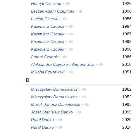
Henryk Czeczott
+
192
Leszek Adam Czepirski
+
199
Lucjan Czerski
+
195
Kazimierz Czopek
+
198
Kazimierz Czopek
+
198
Kazimierz Czopek
+
199
Kazimierz Czopek
+
199
Antoni Czubak
+
198
Aleksandra Czyrska-Filemonowicz
+
201
Mikołaj Czyżewski
+
195
D
Mieczysław Damasiewicz
+
196
Mieczysław Damasiewicz
+
195
Marek Janusz Danielewski
+
199
Józef Stanisław Dańko
+
199
Rafał Dańko
+
202
Rafał Dańko
+
202