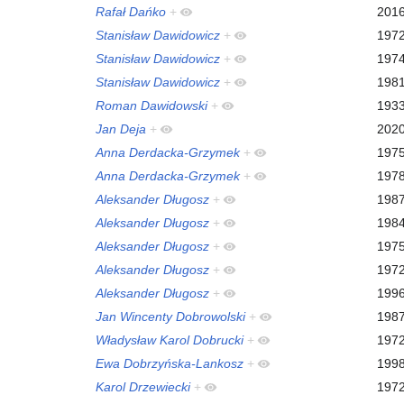
Rafał Dańko
+
201
Stanisław Dawidowicz
+
197
Stanisław Dawidowicz
+
197
Stanisław Dawidowicz
+
198
Roman Dawidowski
+
193
Jan Deja
+
202
Anna Derdacka-Grzymek
+
197
Anna Derdacka-Grzymek
+
197
Aleksander Długosz
+
198
Aleksander Długosz
+
198
Aleksander Długosz
+
197
Aleksander Długosz
+
197
Aleksander Długosz
+
199
Jan Wincenty Dobrowolski
+
198
Władysław Karol Dobrucki
+
197
Ewa Dobrzyńska-Lankosz
+
199
Karol Drzewiecki
+
197