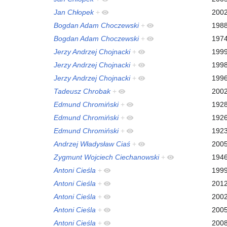
Jan Chłopek
+
200
Bogdan Adam Choczewski
+
198
Bogdan Adam Choczewski
+
197
Jerzy Andrzej Chojnacki
+
199
Jerzy Andrzej Chojnacki
+
199
Jerzy Andrzej Chojnacki
+
199
Tadeusz Chrobak
+
200
Edmund Chromiński
+
192
Edmund Chromiński
+
192
Edmund Chromiński
+
192
Andrzej Władysław Ciaś
+
200
Zygmunt Wojciech Ciechanowski
+
194
Antoni Cieśla
+
199
Antoni Cieśla
+
201
Antoni Cieśla
+
200
Antoni Cieśla
+
200
Antoni Cieśla
+
200