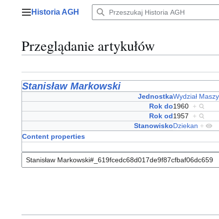
Przejdź
Historia AGH
do
Menu główne
zawartości
Przeglądanie artykułów
Stanisław Markowski
Jednostka
Wydział Maszy
Rok do
1960
+
Rok od
1957
+
Stanowisko
Dziekan
+
Content properties