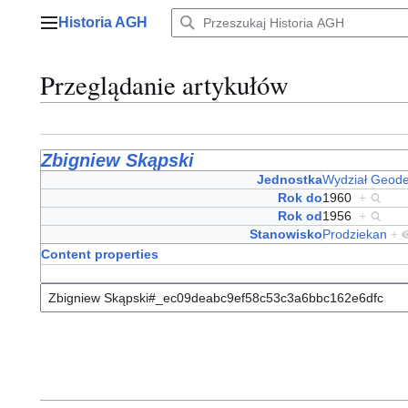
Przejdź
Historia AGH
do
Menu główne
zawartości
Przeglądanie artykułów
Zbigniew Skąpski
Jednostka
Wydział Geodez
Rok do
1960
+
Rok od
1956
+
Stanowisko
Prodziekan
+
Content properties