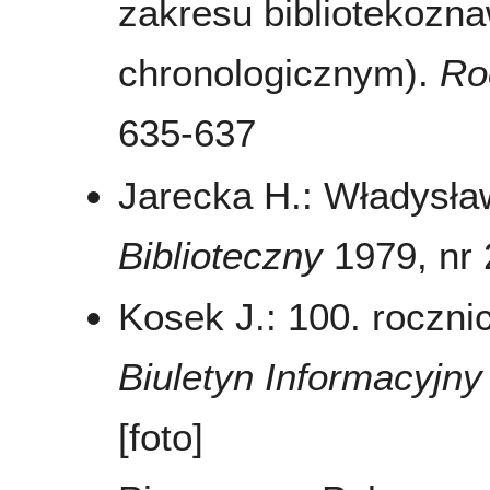
zakresu bibliotekoznaw
chronologicznym).
Ro
635-637
Jarecka H.: Władysła
Biblioteczny
1979, nr 2
Kosek J.: 100. roczn
Biuletyn Informacyj
[foto]