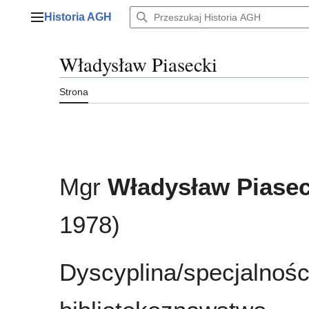
Przejdź
Historia AGH
do
Menu główne
zawartości
Władysław Piasecki
Strona
Mgr
Władysław Piasec
1978)
Dyscyplina/specjalnośc