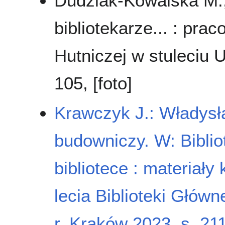
Dudziak-Kowalska M.,
bibliotekarze... : pra
Hutniczej w stuleciu 
105, [foto]
Krawczyk J.: Władysła
budowniczy. W: Biblio
bibliotece : materiały
lecia Biblioteki Głów
r. Kraków 2023, s. 211