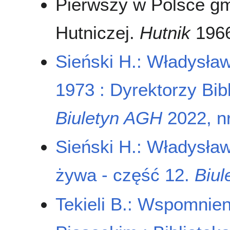
Pierwszy w Polsce gma
Hutniczej.
Hutnik
1966,
Sieński H.: Władysław
1973 : Dyrektorzy Bib
Biuletyn AGH
2022, nr
Sieński H.: Władysław
żywa - część 12.
Biu
Tekieli B.: Wspomnie