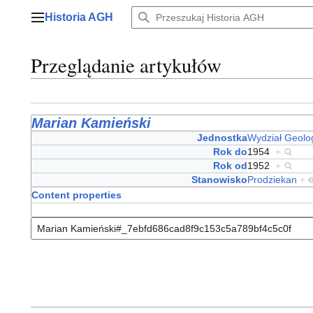
Przejdź
Historia AGH
do
Menu główne
zawartości
Przeglądanie artykułów
Marian Kamieński
Jednostka
Wydział Geolo
Rok do
1954
+
Rok od
1952
+
Stanowisko
Prodziekan
+
Content properties