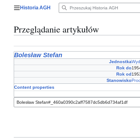
Przejdź
Historia AGH
do
Menu główne
zawartości
Przeglądanie artykułów
Bolesław Stefan
Jednostka
Wyd
Rok do
195
Rok od
195
Stanowisko
Pro
Content properties