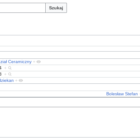
Szukaj
ział Ceramiczny
+
4
+
3
+
dziekan
+
Bolesław Stefan