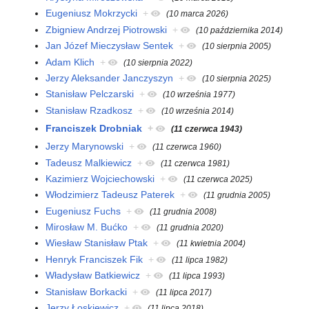
Eugeniusz Mokrzycki
+
(10 marca 2026)
Zbigniew Andrzej Piotrowski
+
(10 października 2014)
Jan Józef Mieczysław Sentek
+
(10 sierpnia 2005)
Adam Klich
+
(10 sierpnia 2022)
Jerzy Aleksander Janczyszyn
+
(10 sierpnia 2025)
Stanisław Pelczarski
+
(10 września 1977)
Stanisław Rzadkosz
+
(10 września 2014)
Franciszek Drobniak
+
(11 czerwca 1943)
Jerzy Marynowski
+
(11 czerwca 1960)
Tadeusz Malkiewicz
+
(11 czerwca 1981)
Kazimierz Wojciechowski
+
(11 czerwca 2025)
Włodzimierz Tadeusz Paterek
+
(11 grudnia 2005)
Eugeniusz Fuchs
+
(11 grudnia 2008)
Mirosław M. Bućko
+
(11 grudnia 2020)
Wiesław Stanisław Ptak
+
(11 kwietnia 2004)
Henryk Franciszek Fik
+
(11 lipca 1982)
Władysław Batkiewicz
+
(11 lipca 1993)
Stanisław Borkacki
+
(11 lipca 2017)
Jerzy Łoskiewicz
+
(11 lipca 2018)