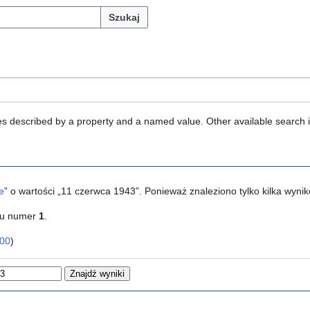
Szukaj
ties described by a property and a named value. Other available search 
e
” o wartości „11 czerwca 1943”. Ponieważ znaleziono tylko kilka wyn
ku numer
1
.
00
)