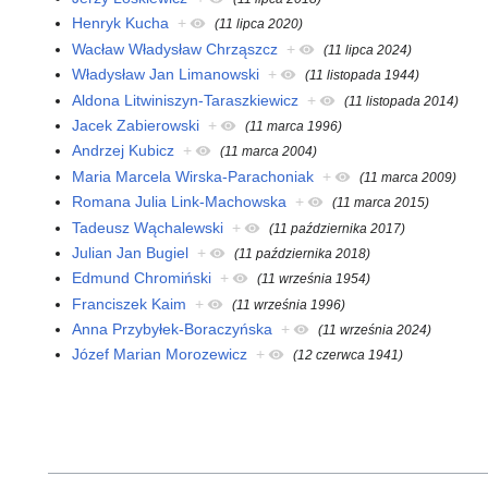
Henryk Kucha
+
(11 lipca 2020)
Wacław Władysław Chrząszcz
+
(11 lipca 2024)
Władysław Jan Limanowski
+
(11 listopada 1944)
Aldona Litwiniszyn-Taraszkiewicz
+
(11 listopada 2014)
Jacek Zabierowski
+
(11 marca 1996)
Andrzej Kubicz
+
(11 marca 2004)
Maria Marcela Wirska-Parachoniak
+
(11 marca 2009)
Romana Julia Link-Machowska
+
(11 marca 2015)
Tadeusz Wąchalewski
+
(11 października 2017)
Julian Jan Bugiel
+
(11 października 2018)
Edmund Chromiński
+
(11 września 1954)
Franciszek Kaim
+
(11 września 1996)
Anna Przybyłek-Boraczyńska
+
(11 września 2024)
Józef Marian Morozewicz
+
(12 czerwca 1941)