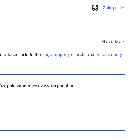
Zaloguj się
Wygląd
Narzędzia
interfaces include the
page property search
, and the
ask query
ików, pokazano również wyniki podobne.