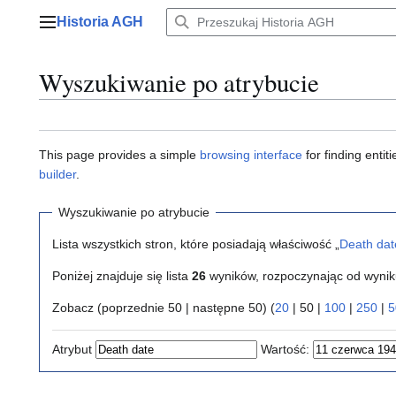
Przejdź
Historia AGH
do
Menu główne
zawartości
Wyszukiwanie po atrybucie
This page provides a simple
browsing interface
for finding enti
builder
.
Wyszukiwanie po atrybucie
Lista wszystkich stron, które posiadają właściwość „
Death dat
Poniżej znajduje się lista
26
wyników, rozpoczynając od wyni
Zobacz (
poprzednie 50
|
następne 50
) (
20
|
50
|
100
|
250
|
5
Atrybut
Wartość: