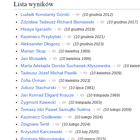
Lista wyników
Ludwik Konstanty Górski
+
(10 grudnia 2012)
Zdzisław Tadeusz Richard Bieniawski
+
(10 grudnia 2017)
Hisaya Igarashi
+
(10 grudnia 2019)
Kazimierz Przybylski
+
(10 grudnia 2021)
Aleksander Długosz
+
(10 grudnia 2023)
Marian Skup
+
(10 kwietnia 1969)
Jan Musiałek
+
(10 kwietnia 1996)
Marta Adelajda Dorota Suchanek-Kłyszewska
+
(10 kwiet
Tadeusz Józef Michał Pawlik
+
(10 kwietnia 2009)
Zofia Orman
+
(10 kwietnia 2023)
Juliusz Stachurski
+
(10 lipca 1981)
Jan Konrad Eligard Krauze
+
(10 listopada 1969)
Zygmunt Kawecki
+
(10 listopada 2003)
Tomasz Idzi Paweł Samujłło-Sulima
+
(10 lutego 2009)
Kazimierz Godlewski
+
(10 lutego 2024)
Zbigniew Tertil
+
(10 lutego 2024)
Krzysztof Karczewski
+
(10 luty 2020)
Krystyna Miroszewska
+
(10 marca 2015)