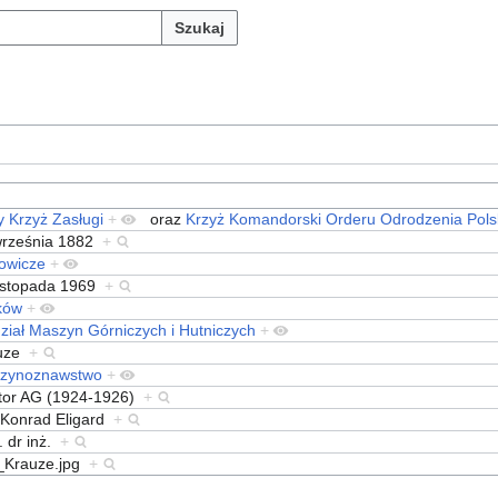
Szukaj
y Krzyż Zasługi
+
oraz
Krzyż Komandorski Orderu Odrodzenia Pols
września 1882
+
owicze
+
listopada 1969
+
ków
+
ział Maszyn Górniczych i Hutniczych
+
uze
+
zynoznawstwo
+
tor AG (1924-1926)
+
 Konrad Eligard
+
. dr inż.
+
_Krauze.jpg
+