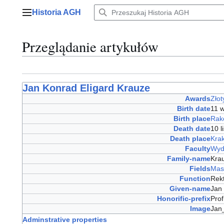
Przejdź
Historia AGH
do
Menu główne
zawartości
Przeglądanie artykułów
Jan Konrad Eligard Krauze
Awards
Złot
Birth date
11 
Birth place
Rak
Death date
10 
Death place
Kra
Faculty
Wyd
Family-name
Kra
Fields
Mas
Function
Rek
Given-name
Jan
Honorific-prefix
Prof
Image
Jan
Adminstrative properties