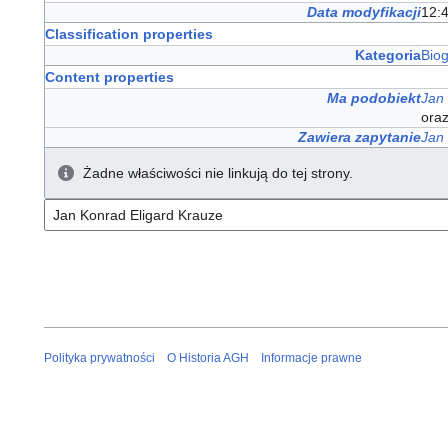
Data modyfikacji
12:4
Classification properties
Kategoria
Bio
Content properties
Ma podobiekt
Jan
ora
Zawiera zapytanie
Jan
Żadne właściwości nie linkują do tej strony.
Polityka prywatności
O Historia AGH
Informacje prawne