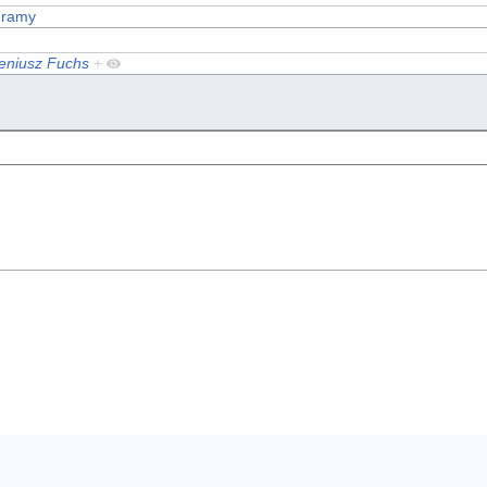
gramy
eniusz Fuchs
+