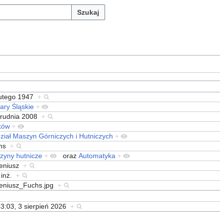
Szukaj
lutego 1947
+
ary Śląskie
+
grudnia 2008
+
ków
+
ział Maszyn Górniczych i Hutniczych
+
chs
+
zyny hutnicze
+
oraz
Automatyka
+
eniusz
+
 inż.
+
eniusz_Fuchs.jpg
+
3:03, 3 sierpień 2026
+