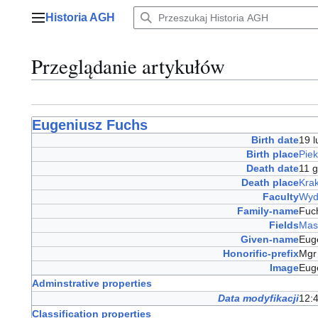
Przejdź
Historia AGH
do
Menu główne
zawartości
Przeglądanie artykułów
Eugeniusz Fuchs
Birth date
19 
Birth place
Piek
Death date
11 
Death place
Kra
Faculty
Wyd
Family-name
Fu
Fields
Mas
Given-name
Eug
Honorific-prefix
Mgr
Image
Eug
Adminstrative properties
Data modyfikacji
12:4
Classification properties